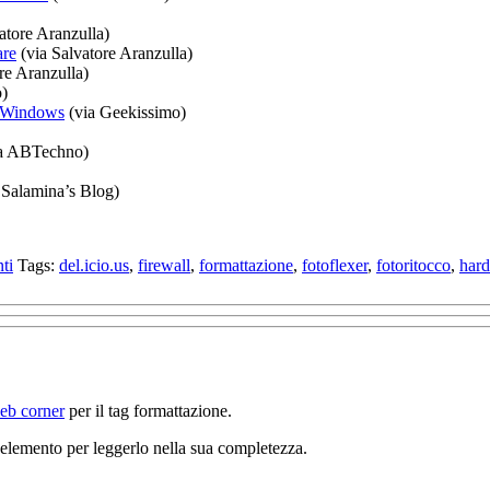
atore Aranzulla)
are
(via Salvatore Aranzulla)
re Aranzulla)
o)
r Windows
(via Geekissimo)
a ABTechno)
 Salamina’s Blog)
ti
Tags:
del.icio.us
,
firewall
,
formattazione
,
fotoflexer
,
fotoritocco
,
hard
web corner
per il tag formattazione.
un elemento per leggerlo nella sua completezza.