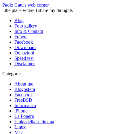
Paolo Gatti's web corner
..the place where I share my thoughts
Blog
Foto gallery
Info & Contatti
Fonera
Facebook
Downloads
Donazioni
Speed test
Disclaimer
Categorie
About me
Blogosfera
Facebook
FreeBSD
Informatica
iPhone
La Fonera
Links della settimana
Linux
Mac