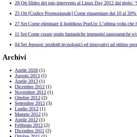
28 Ott
Slides del mio intervento al Linux Day 2012 dal titolo: 
25 Ott
[Codice Promozionale] Come risparmiare dal 10 al 20%
27 Set
Come eliminare il fastidioso PopUp: L’ultima volta che ha
11 Set
Come creare gratis fantastiche immagini panoramiche e/o
04 Set
Jepssen: prodotti tecnologici ed innovativi ad ottimo pre
Archivi
Aprile 2020
(1)
Agosto 2013
(1)
Aprile 2013
(1)
Dicembre 2012
(1)
Novembre 2012
(1)
Ottobre 2012
(2)
Settembre 2012
(3)
Luglio 2012
(1)
Maggio 2012
(1)
Aprile 2012
(1)
Febbraio 2012
(2)
Dicembre 2011
(2)
Ottobre 2011
(1)