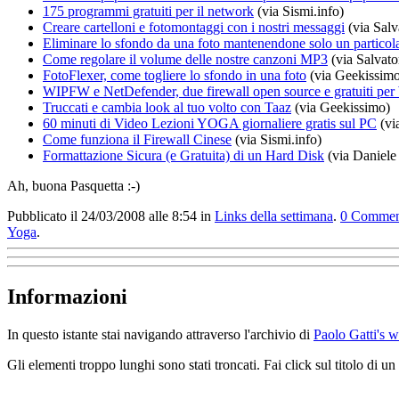
175 programmi gratuiti per il network
(via Sismi.info)
Creare cartelloni e fotomontaggi con i nostri messaggi
(via Salv
Eliminare lo sfondo da una foto mantenendone solo un particol
Come regolare il volume delle nostre canzoni MP3
(via Salvato
FotoFlexer, come togliere lo sfondo in una foto
(via Geekissim
WIPFW e NetDefender, due firewall open source e gratuiti pe
Truccati e cambia look al tuo volto con Taaz
(via Geekissimo)
60 minuti di Video Lezioni YOGA giornaliere gratis sul PC
(vi
Come funziona il Firewall Cinese
(via Sismi.info)
Formattazione Sicura (e Gratuita) di un Hard Disk
(via Daniele
Ah, buona Pasquetta :-)
Pubblicato il 24/03/2008 alle 8:54
in
Links della settimana
.
0
Commen
Yoga
.
Informazioni
In questo istante stai navigando attraverso l'archivio di
Paolo Gatti's 
Gli elementi troppo lunghi sono stati troncati. Fai click sul titolo di 