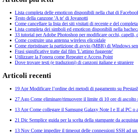
Lista completa delle emoticon disponibili nella chat di Faceboo
Testo della canzone 'A te' di Jovanotti
Come cancellare la lista dei siti visitati di recente e del compl
Lista completa dei simboli ed emoticon disponibili nella bache
33 tutorial per Adobe Photoshop per modificare occhi, capelli, d
Come costruire una antenna wireless elicoidale
Come ripristinare la partizione di avvio (MBR) di Windows senza
Frasi significative tratte dal film 'L'attimo fuggente'
Utilizzare la Fonera come Repeater e Access Point
Dove trovare testi (e traduzioni) di canzoni italiane e straniere
Articoli
recenti
19 Apr
Modificare l’ordine dei metodi di pagamento su Prestas
27 Ago
Come eliminare/rimuovere il limite di 10 ore di ascolto 
13 Apr
Come collegare il Samsung Galaxy Note I e II al PC o al
21 Dic
Semplice guida per la scelta della stampante da acquista
13 Nov
Come impedire il timeout delle connessioni SSH ad un