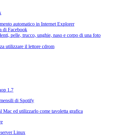
k
etamento automatico in Internet Explorer
ca di Facebook
enti, pelle, trucco, unghie, naso e corpo di una foto
 utilizzare il lettore cdrom
hop 1.7
mensili di Spotify
 Mac ed utilizzarlo come tavoletta grafica
re
 server Linux