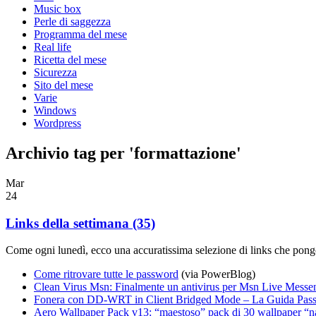
Music box
Perle di saggezza
Programma del mese
Real life
Ricetta del mese
Sicurezza
Sito del mese
Varie
Windows
Wordpress
Archivio tag per 'formattazione'
Mar
24
Links della settimana (35)
Come ogni lunedì, ecco una accuratissima selezione di links che pongo
Come ritrovare tutte le password
(via PowerBlog)
Clean Virus Msn: Finalmente un antivirus per Msn Live Messe
Fonera con DD-WRT in Client Bridged Mode – La Guida Pass
Aero Wallpaper Pack v13: “maestoso” pack di 30 wallpaper “na