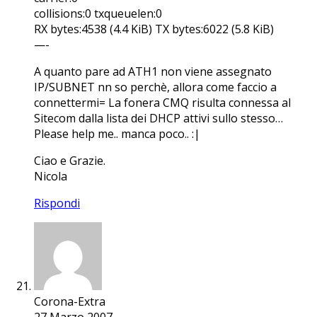
collisions:0 txqueuelen:0
RX bytes:4538 (4.4 KiB) TX bytes:6022 (5.8 KiB)
—-
A quanto pare ad ATH1 non viene assegnato
IP/SUBNET nn so perchè, allora come faccio a
connettermi= La fonera CMQ risulta connessa al
Sitecom dalla lista dei DHCP attivi sullo stesso…
Please help me.. manca poco.. :|
Ciao e Grazie.
Nicola
Rispondi
Corona-Extra
27 Marzo 2007