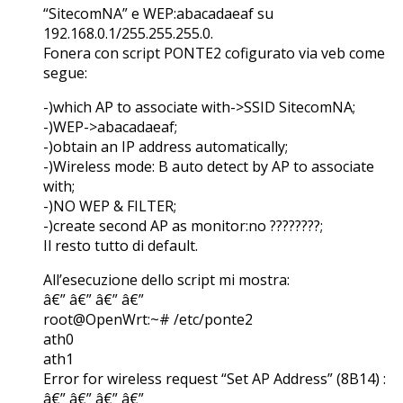
“SitecomNA” e WEP:abacadaeaf su
192.168.0.1/255.255.255.0.
Fonera con script PONTE2 cofigurato via veb come
segue:
-)which AP to associate with->SSID SitecomNA;
-)WEP->abacadaeaf;
-)obtain an IP address automatically;
-)Wireless mode: B auto detect by AP to associate
with;
-)NO WEP & FILTER;
-)create second AP as monitor:no ????????;
Il resto tutto di default.
All’esecuzione dello script mi mostra:
â€” â€” â€” â€”
root@OpenWrt:~# /etc/ponte2
ath0
ath1
Error for wireless request “Set AP Address” (8B14) :
â€” â€” â€” â€”