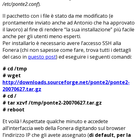
/etc/ponte2.conf
).
Il pacchetto con i file è stato da me modificato (e
prontamente inviato anche ad Antonio che ha approvato
il lavoro) al fine di rendere “la sua installazione” più facile
anche per gli utenti meno esperti.
Per installarlo è necessario avere l’accesso SSH alla
Fonera (chi non sapesse come fare, trova tutti i dettagli
del caso in
questo post
) ed eseguire i seguenti comandi:
# cd /tmp
# wget
http://downloads.sourceforge.net/ponte2/ponte2-
20070627.tar.gz
# cd /
# tar xzvf /tmp/ponte2-20070627.tar.gz
# reboot
Et voilà ! Aspettate qualche minuto e accedete
all’interfaccia web della Fonera digitando sul browser
l’indirizzo IP che gli avete assegnato (
di default, per la