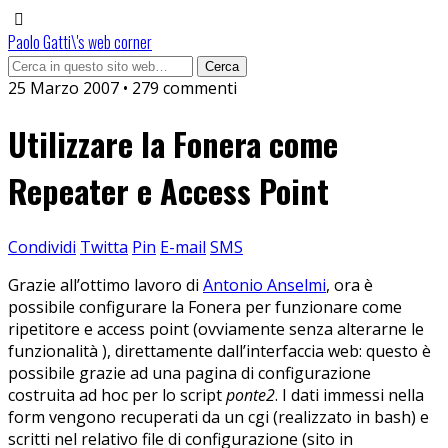
Paolo Gatti\'s web corner
25 Marzo 2007 • 279 commenti
Utilizzare la Fonera come
Repeater e Access Point
Condividi
Twitta
Pin
E-mail
SMS
Grazie all’ottimo lavoro di
Antonio Anselmi
, ora è
possibile configurare la Fonera per funzionare come
ripetitore e access point (ovviamente senza alterarne le
funzionalità ), direttamente dall’interfaccia web: questo è
possibile grazie ad una pagina di configurazione
costruita ad hoc per lo script
ponte2
. I dati immessi nella
form vengono recuperati da un cgi (realizzato in bash) e
scritti nel relativo file di configurazione (sito in