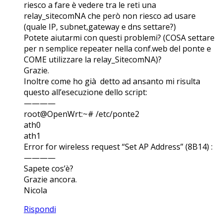
riesco a fare è vedere tra le reti una
relay_sitecomNA che però non riesco ad usare
(quale IP, subnet,gateway e dns settare?)
Potete aiutarmi con questi problemi? (COSA settare
per n semplice repeater nella conf.web del ponte e
COME utilizzare la relay_SitecomNA)?
Grazie.
Inoltre come ho già detto ad ansanto mi risulta
questo all’esecuzione dello script:
————
root@OpenWrt:~# /etc/ponte2
ath0
ath1
Error for wireless request “Set AP Address” (8B14) :
————
Sapete cos’è?
Grazie ancora.
Nicola
Rispondi