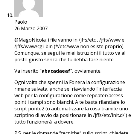
Paolo
26 Marzo 2007
@MagoNicola: i file vanno in /jffs/etc , /jffs/www e
/jffs/www/cgi-bin (*/etc/www non esiste proprio).
Comunque, se segui le miei istruzioni il tutto va al
posto giusto senza che tu debba fare niente.
Va inserito “
abacadaeaf
“, ovviamente.
Ogni volta che spegni la Fonera la configurazione
rimane salvata, anche se, riavviando l’interfaccia
web per la configurazione come repeater/access
point i campi sono bianchi. A te basta rilanciare lo
script ponte2 (o automatizzare la cosa tramite uno
scriptino di avvio da posizionare in /jffs/etc/init.d/ ) e
tutto funzionerà a dovere.
P.S. per le domande “tecniche” sullo script, chiedete