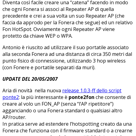
Diventa così facile creare una “catena” facendo in modo
che ogni Fonera si associ al Repeater AP di quella
precedente e crei a sua volta un suo Repeater AP (che
faccia da approdo per la Fonera che segue) ed un relativo
Fon HotSpot. Ovviamente ogni Repeater AP viene
protetto da chiave WEP o WPA.
Antonio è riuscito ad utilizzare il suo portatile associato
alla seconda Fonera ad una distanza di circa 350 metri dal
punto fisico di connessione, utilizzando 3 hop wireless
(con Fonere e portatile separati da muri).
UPDATE DEL 20/05/2007
Aria di novità nella nuova
release 1.0.3-ff dello script
ponte2
: la più interessante è
ponte2fon
che consente di
creare al volo un FON_AP (senza “l’AP ripetitore”)
agganciando o una Fonera standard o qualsiasi altro
AP/router.
In pratica serve ad estendere l’hotspotting creato da una
Fonera che funziona con il firmware standard o a crearne