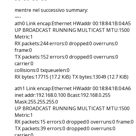
mentre nel successivo summary:
—-
ath0 Link encap:Ethernet HWaddr 00:18:84:1B:04:A5
UP BROADCAST RUNNING MULTICAST MTU:1500
Metric:1
RX packets:244 errors:0 dropped:0 overruns:0
frame:0
TX packets:152 errors:0 dropped:0 overruns:0
carrier:0
collisions:0 txqueuelen:0
RX bytes:17715 (17.2 KiB) TX bytes:13049 (12.7 KiB)
ath1 Link encap:Ethernet HWaddr 00:18:84:1B:04:A6
inet addr:192.168.0.100 Bcast:192.168.0.255
Mask:255.255.255.0
UP BROADCAST RUNNING MULTICAST MTU:1500
Metric:1
RX packets:15 errors:0 dropped:0 overruns:0 frame:0
TX packets:39 errors:0 dropped:0 overruns:0
carrier:0