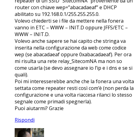
repeater di un SSID “SitecomNA” proveniente da un
router con chiave wep=”abacadaeaf” e DHCP
abilitato su 192.168.0.1/255.255.255.0.
Volevo chiederti se i file da mettere nella fonera
vanno in ETC – WWW – INIT.D oppure JFFS/ETC –
WWW – INIT.D.
Volevo anche sapere se hai capito che stringa va
inserita nella configurazione da web come codice
wep (se abacadaeaf oppure 0xabacadaeaf). Per ora
mi risulta una rete relay_SitecomNA ma non so
come usarla (se devo assegnare io l’ip e i dns e se si
quali).
Poi mi interesserebbe anche che la fonera una volta
settata come repeater resti così com’è (non perda la
configurazione e una volta riaccesa rilanci lo stesso
segnale come primadi spegnerla).
Puoi aiutarmi? Grazie
Rispondi