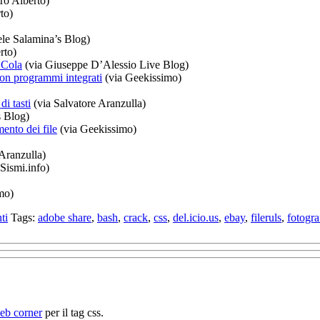
ro Alberto)
to)
le Salamina’s Blog)
rto)
 Cola
(via Giuseppe D’Alessio Live Blog)
on programmi integrati
(via Geekissimo)
i tasti
(via Salvatore Aranzulla)
s Blog)
ento dei file
(via Geekissimo)
Aranzulla)
Sismi.info)
mo)
ti
Tags:
adobe share
,
bash
,
crack
,
css
,
del.icio.us
,
ebay
,
fileruls
,
fotogra
web corner
per il tag css.