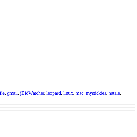
fie
,
gmail
,
jBidWatcher
,
leopard
,
linux
,
mac
,
mystickies
,
natale
,