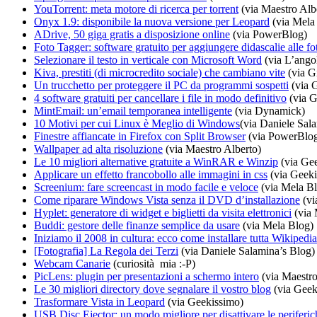
YouTorrent: meta motore di ricerca per torrent
(via Maestro Alb
Onyx 1.9: disponibile la nuova versione per Leopard
(via Mela
ADrive, 50 giga gratis a disposizione online
(via PowerBlog)
Foto Tagger: software gratuito per aggiungere didascalie alle fo
Selezionare il testo in verticale con Microsoft Word
(via L’ango
Kiva, prestiti (di microcredito sociale) che cambiano vite
(via G
Un trucchetto per proteggere il PC da programmi sospetti
(via 
4 software gratuiti per cancellare i file in modo definitivo
(via G
MintEmail: un’email temporanea intelligente
(via Dynamick)
10 Motivi per cui Linux è Meglio di Windows
(via Daniele Sal
Finestre affiancate in Firefox con Split Browser
(via PowerBlo
Wallpaper ad alta risoluzione
(via Maestro Alberto)
Le 10 migliori alternative gratuite a WinRAR e Winzip
(via Ge
Applicare un effetto francobollo alle immagini in css
(via Geeki
Screenium: fare screencast in modo facile e veloce
(via Mela B
Come riparare Windows Vista senza il DVD d’installazione
(vi
Hyplet: generatore di widget e biglietti da visita elettronici
(via 
Buddi: gestore delle finanze semplice da usare
(via Mela Blog)
Iniziamo il 2008 in cultura: ecco come installare tutta Wikipedia
[Fotografia] La Regola dei Terzi
(via Daniele Salamina’s Blog)
Webcam Canarie
(curiosità mia :-P)
PicLens: plugin per presentazioni a schermo intero
(via Maestro
Le 30 migliori directory dove segnalare il vostro blog
(via Geek
Trasformare Vista in Leopard
(via Geekissimo)
USB Disc Ejector: un modo migliore per disattivare le periferi