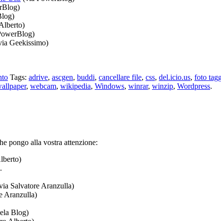
rBlog)
log)
Alberto)
PowerBlog)
via Geekissimo)
to
Tags:
adrive
,
ascgen
,
buddi
,
cancellare file
,
css
,
del.icio.us
,
foto tag
allpaper
,
webcam
,
wikipedia
,
Windows
,
winrar
,
winzip
,
Wordpress
.
he pongo alla vostra attenzione:
lberto)
.
via Salvatore Aranzulla)
e Aranzulla)
ela Blog)