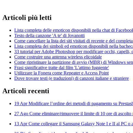
Articoli
più letti
Lista completa delle emoticon disponibili nella chat di Faceboo
Testo della canzone 'A te' di Jovanotti
Come cancellare la lista dei siti visitati di recente e del compl
Lista completa dei simboli ed emoticon disponibili nella bache
33 tutorial per Adobe Photoshop per modificare occhi, capelli, d
Come costruire una antenna wireless elicoidale
Come ripristinare la partizione di avvio (MBR) di Windows senza
Frasi significative tratte dal film 'L'attimo fuggente'
Utilizzare la Fonera come Repeater e Access Point
Dove trovare testi (e traduzioni) di canzoni italiane e straniere
Articoli
recenti
19 Apr
Modificare l’ordine dei metodi di pagamento su Prestas
27 Ago
Come eliminare/rimuovere il limite di 10 ore di ascolto 
13 Apr
Come collegare il Samsung Galaxy Note I e II al PC o al