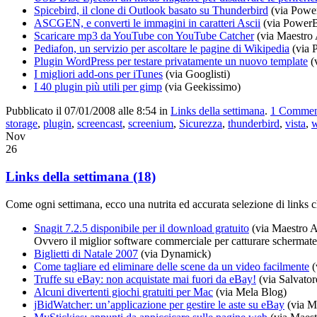
Spicebird, il clone di Outlook basato su Thunderbird
(via Powe
ASCGEN, e converti le immagini in caratteri Ascii
(via PowerB
Scaricare mp3 da YouTube con YouTube Catcher
(via Maestro 
Pediafon, un servizio per ascoltare le pagine di Wikipedia
(via 
Plugin WordPress per testare privatamente un nuovo template
(
I migliori add-ons per iTunes
(via Googlisti)
I 40 plugin più utili per gimp
(via Geekissimo)
Pubblicato il 07/01/2008 alle 8:54
in
Links della settimana
.
1
Commen
storage
,
plugin
,
screencast
,
screenium
,
Sicurezza
,
thunderbird
,
vista
,
w
Nov
26
Links della settimana (18)
Come ogni settimana, ecco una nutrita ed accurata selezione di links c
Snagit 7.2.5 disponibile per il download gratuito
(via Maestro A
Ovvero il miglior software commerciale per catturare schermate
Biglietti di Natale 2007
(via Dynamick)
Come tagliare ed eliminare delle scene da un video facilmente
(
Truffe su eBay: non acquistate mai fuori da eBay!
(via Salvator
Alcuni divertenti giochi gratuiti per Mac
(via Mela Blog)
jBidWatcher: un’applicazione per gestire le aste su eBay
(via M