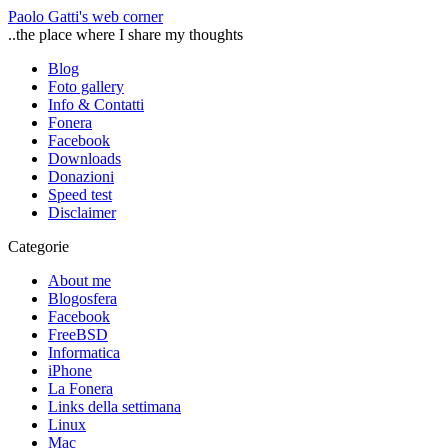
Paolo Gatti's web corner
..the place where I share my thoughts
Blog
Foto gallery
Info & Contatti
Fonera
Facebook
Downloads
Donazioni
Speed test
Disclaimer
Categorie
About me
Blogosfera
Facebook
FreeBSD
Informatica
iPhone
La Fonera
Links della settimana
Linux
Mac