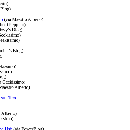
erto)
 Blog)
to
(via Maestro Alberto)
lo di Peppino)
iovy’s Blog)
Geekissimo)
eekissimo)
amina’s Blog)
g)
ekissimo)
ssimo)
log)
a Geekissimo)
Maestro Alberto)
 sull’iPod
 Alberto)
issimo)
che Usb
(via PowerBlog)