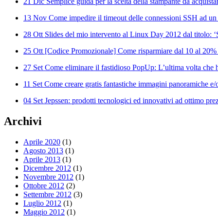
21 Dic
Semplice guida per la scelta della stampante da acquista
13 Nov
Come impedire il timeout delle connessioni SSH ad un
28 Ott
Slides del mio intervento al Linux Day 2012 dal titolo: 
25 Ott
[Codice Promozionale] Come risparmiare dal 10 al 20%
27 Set
Come eliminare il fastidioso PopUp: L’ultima volta che ha
11 Set
Come creare gratis fantastiche immagini panoramiche e/o
04 Set
Jepssen: prodotti tecnologici ed innovativi ad ottimo pre
Archivi
Aprile 2020
(1)
Agosto 2013
(1)
Aprile 2013
(1)
Dicembre 2012
(1)
Novembre 2012
(1)
Ottobre 2012
(2)
Settembre 2012
(3)
Luglio 2012
(1)
Maggio 2012
(1)