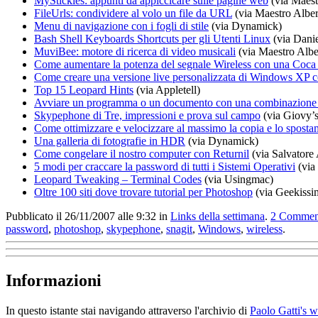
MyStickies: appunti da appiccicare sulle pagine web
(via Maest
FileUrls: condividere al volo un file da URL
(via Maestro Alber
Menu di navigazione con i fogli di stile
(via Dynamick)
Bash Shell Keyboards Shortcuts per gli Utenti Linux
(via Danie
MuviBee: motore di ricerca di video musicali
(via Maestro Albe
Come aumentare la potenza del segnale Wireless con una Coca
Come creare una versione live personalizzata di Windows XP c
Top 15 Leopard Hints
(via Appletell)
Avviare un programma o un documento con una combinazione d
Skypephone di Tre, impressioni e prova sul campo
(via Giovy’
Come ottimizzare e velocizzare al massimo la copia e lo spostam
Una galleria di fotografie in HDR
(via Dynamick)
Come congelare il nostro computer con Returnil
(via Salvatore 
5 modi per craccare la password di tutti i Sistemi Operativi
(via 
Leopard Tweaking – Terminal Codes
(via Usingmac)
Oltre 100 siti dove trovare tutorial per Photoshop
(via Geekissi
Pubblicato il 26/11/2007 alle 9:32
in
Links della settimana
.
2
Commen
password
,
photoshop
,
skypephone
,
snagit
,
Windows
,
wireless
.
Informazioni
In questo istante stai navigando attraverso l'archivio di
Paolo Gatti's 