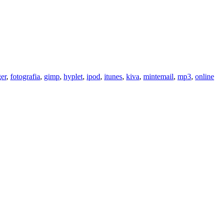
ger
,
fotografia
,
gimp
,
hyplet
,
ipod
,
itunes
,
kiva
,
mintemail
,
mp3
,
online