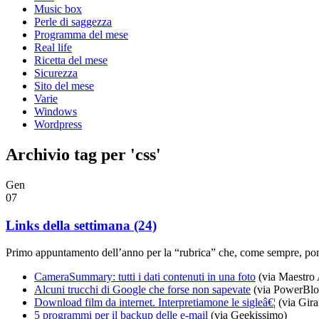
Music box
Perle di saggezza
Programma del mese
Real life
Ricetta del mese
Sicurezza
Sito del mese
Varie
Windows
Wordpress
Archivio tag per 'css'
Gen
07
Links della settimana (24)
Primo appuntamento dell’anno per la “rubrica” che, come sempre, pone 
CameraSummary: tutti i dati contenuti in una foto
(via Maestro 
Alcuni trucchi di Google che forse non sapevate
(via PowerBlo
Download film da internet. Interpretiamone le sigleâ€¦
(via Gir
5 programmi per il backup delle e-mail
(via Geekissimo)