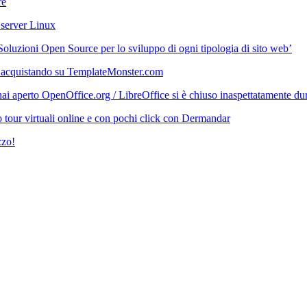
re
 server Linux
‘Soluzioni Open Source per lo sviluppo di ogni tipologia di sito web’
 acquistando su TemplateMonster.com
i aperto OpenOffice.org / LibreOffice si è chiuso inaspettatamente durant
 tour virtuali online e con pochi click con Dermandar
zzo!