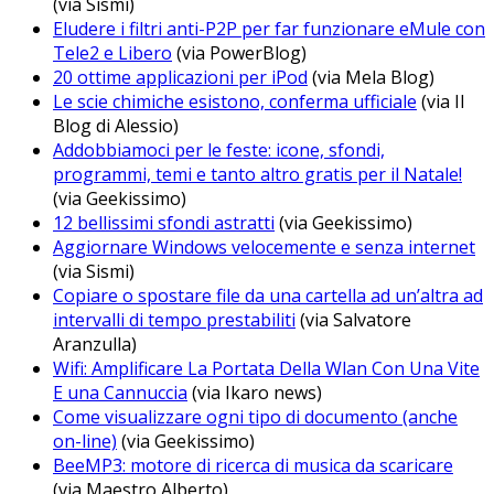
(via Sismi)
Eludere i filtri anti-P2P per far funzionare eMule con
Tele2 e Libero
(via PowerBlog)
20 ottime applicazioni per iPod
(via Mela Blog)
Le scie chimiche esistono, conferma ufficiale
(via Il
Blog di Alessio)
Addobbiamoci per le feste: icone, sfondi,
programmi, temi e tanto altro gratis per il Natale!
(via Geekissimo)
12 bellissimi sfondi astratti
(via Geekissimo)
Aggiornare Windows velocemente e senza internet
(via Sismi)
Copiare o spostare file da una cartella ad un’altra ad
intervalli di tempo prestabiliti
(via Salvatore
Aranzulla)
Wifi: Amplificare La Portata Della Wlan Con Una Vite
E una Cannuccia
(via Ikaro news)
Come visualizzare ogni tipo di documento (anche
on-line)
(via Geekissimo)
BeeMP3: motore di ricerca di musica da scaricare
(via Maestro Alberto)