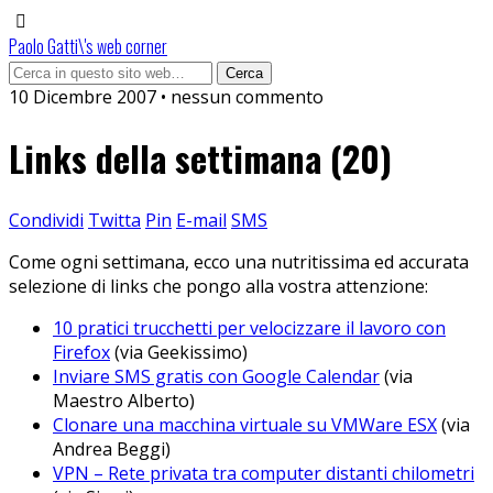
Paolo Gatti\'s web corner
10 Dicembre 2007 • nessun commento
Links della settimana (20)
Condividi
Twitta
Pin
E-mail
SMS
Come ogni settimana, ecco una nutritissima ed accurata
selezione di links che pongo alla vostra attenzione:
10 pratici trucchetti per velocizzare il lavoro con
Firefox
(via Geekissimo)
Inviare SMS gratis con Google Calendar
(via
Maestro Alberto)
Clonare una macchina virtuale su VMWare ESX
(via
Andrea Beggi)
VPN – Rete privata tra computer distanti chilometri