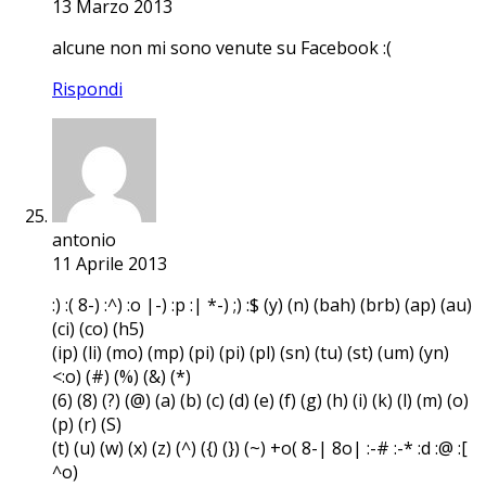
13 Marzo 2013
alcune non mi sono venute su Facebook :(
Rispondi
antonio
11 Aprile 2013
:) :( 8-) :^) :o |-) :p :| *-) ;) :$ (y) (n) (bah) (brb) (ap) (au)
(ci) (co) (h5)
(ip) (li) (mo) (mp) (pi) (pi) (pl) (sn) (tu) (st) (um) (yn)
<:o) (#) (%) (&) (*)
(6) (8) (?) (@) (a) (b) (c) (d) (e) (f) (g) (h) (i) (k) (l) (m) (o)
(p) (r) (S)
(t) (u) (w) (x) (z) (^) ({) (}) (~) +o( 8-| 8o| :-# :-* :d :@ :[
^o)