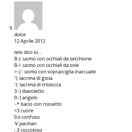
dolce
12 Aprile 2012
telo dico io…
B-) :uomo con occhiali da secchione
B-I :uomo con occhiali da sole
>:-( : uomo con sopracciglia inarcuate
:’) :lacrima di gioia
:'( :lacrima di tristezza
3:-) diavoletto
0:-) angelo
:-* bacio con rossetto
<3 cuore
0.o confuso
:V pacman
:-3 coccoloso