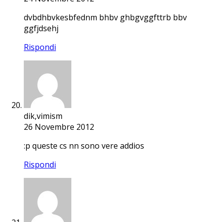
dvbdhbvkesbfednm bhbv ghbgvggfttrb bbv
ggfjdsehj
Rispondi
dik,vimism
26 Novembre 2012
:p queste cs nn sono vere addios
Rispondi