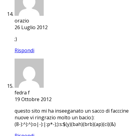
orazio
26 Luglio 2012
;)
Rispondi
fedra f
19 Ottobre 2012
questo sito mi ha inseeganato un sacco di facccine
nuove vi ringrazio molto un bacio:):
(8-):^):^):o|-):|:p*-);):s:$(y)(bah)(brb)(ap)(ci)(&)
Rispondi