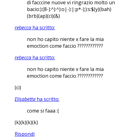
di facccine nuove vi ringrazio molto un
bacio:):(8-):^):^):o|-):|:p*-);):s:$(y)(bah)
(brb)(ap)(ci)(&)
rebecca
ha scritto:
non ho capito niente x fare la mia
emoction come faccio ????????????
rebecca
ha scritto:
non ho capito niente x fare la mia
emoction come faccio ????????????
(ci)
Elisabetta
ha scritto:
come si faaa :(
(k)(k)(k)(k)
Rispondi