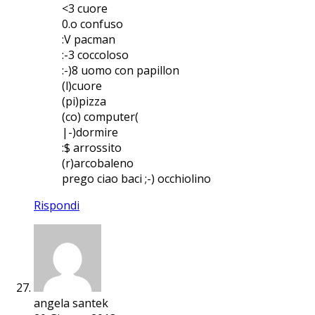
<3 cuore
0.o confuso
:V pacman
:-3 coccoloso
:-)8 uomo con papillon
(l)cuore
(pi)pizza
(co) computer(
|-)dormire
:$ arrossito
(r)arcobaleno
prego ciao baci ;-) occhiolino
Rispondi
angela santek