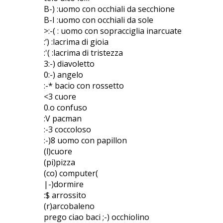
B-) :uomo con occhiali da secchione
B-I :uomo con occhiali da sole
>:-( : uomo con sopracciglia inarcuate
:’) :lacrima di gioia
:'( :lacrima di tristezza
3:-) diavoletto
0:-) angelo
:-* bacio con rossetto
<3 cuore
0.o confuso
:V pacman
:-3 coccoloso
:-)8 uomo con papillon
(l)cuore
(pi)pizza
(co) computer(
|-)dormire
:$ arrossito
(r)arcobaleno
prego ciao baci ;-) occhiolino