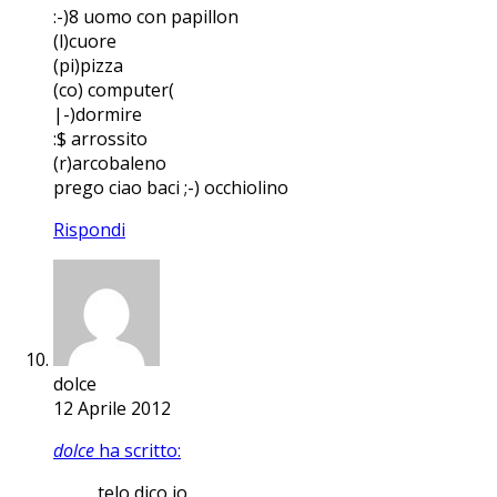
:-)8 uomo con papillon
(l)cuore
(pi)pizza
(co) computer(
|-)dormire
:$ arrossito
(r)arcobaleno
prego ciao baci ;-) occhiolino
Rispondi
dolce
12 Aprile 2012
dolce
ha scritto:
telo dico io…