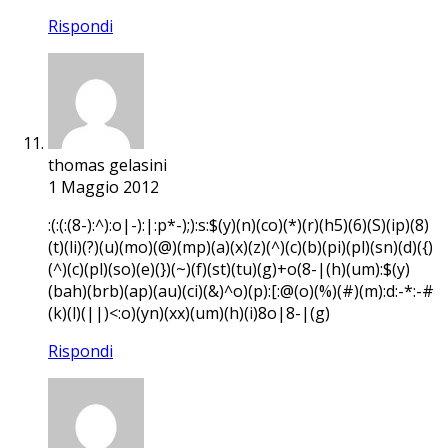
Rispondi
thomas gelasini
1 Maggio 2012
:(:(:(8-):^):o|-):|:p*-);):s:$(y)(n)(co)(*)(r)(h5)(6)(S)(ip)(8)
(t)(li)(?)(u)(mo)(@)(mp)(a)(x)(z)(^)(c)(b)(pi)(pl)(sn)(d)({)
(^)(c)(pl)(so)(e)(})(~)(f)(st)(tu)(g)+o(8-|(h)(um):$(y)
(bah)(brb)(ap)(au)(ci)(&)^o)(p):[:@(o)(%)(#)(m):d:-*:-#
(k)(l)(||)<:o)(yn)(xx)(um)(h)(i)8o|8-|(g)
Rispondi