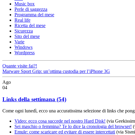
Music box
Perle di saggezza
Programma del mese
Real life
Ricetta del mese
Sicurezza
Sito del mese
Varie
Windows
Wordpress
Quante visite fai?!
Marware Sport Grip: un’ottima custodia per l’iPhone 3G
Ago
04
Links della settimana (54)
Come ogni lunedì, ecco una accuratissima selezione di links che pongo
Video: ecco cosa succede nel nostro Hard Disk!
(via Geekissim
Sei maschio o femmina? Te lo dice la cronologia del browser!
(
Emule: come scaricare ed evitare di essere intercettati
(via Sismi