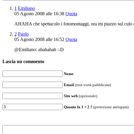
1
Emiliano
05 Agosto 2008 alle 16:38
Quota
AHAHA che spettacolo i fotomontaggi, ora mi piazzo sul culo 
2
Paolo
05 Agosto 2008 alle 16:52
Quota
@Emiliano: ahahahah :-D
Lascia un commento
Nome
Email
(non verrà pubblicata)
Sito web
(opzionale)
Quanto fa
1
+
2
?
(protezione antispam)