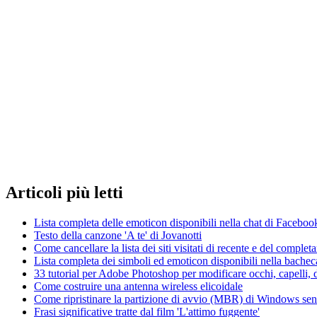
Articoli
più letti
Lista completa delle emoticon disponibili nella chat di Faceboo
Testo della canzone 'A te' di Jovanotti
Come cancellare la lista dei siti visitati di recente e del compl
Lista completa dei simboli ed emoticon disponibili nella bache
33 tutorial per Adobe Photoshop per modificare occhi, capelli, d
Come costruire una antenna wireless elicoidale
Come ripristinare la partizione di avvio (MBR) di Windows senza
Frasi significative tratte dal film 'L'attimo fuggente'