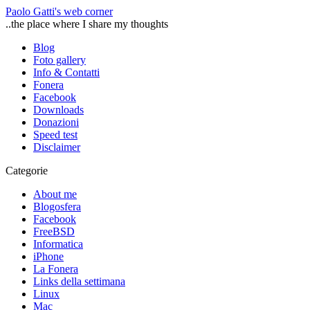
Paolo Gatti's web corner
..the place where I share my thoughts
Blog
Foto gallery
Info & Contatti
Fonera
Facebook
Downloads
Donazioni
Speed test
Disclaimer
Categorie
About me
Blogosfera
Facebook
FreeBSD
Informatica
iPhone
La Fonera
Links della settimana
Linux
Mac