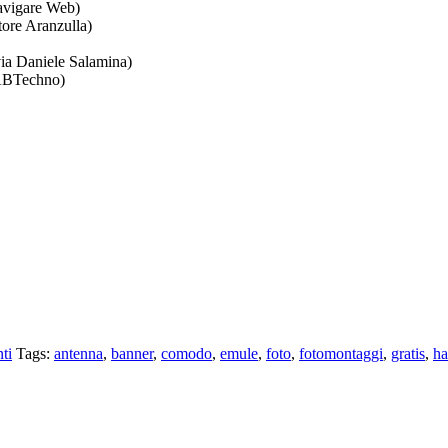
avigare Web)
tore Aranzulla)
ia Daniele Salamina)
ABTechno)
ti
Tags:
antenna
,
banner
,
comodo
,
emule
,
foto
,
fotomontaggi
,
gratis
,
ha