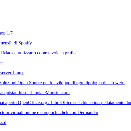
hop 1.7
mensili di Spotify
 Mac ed utilizzarlo come tavoletta grafica
re
 server Linux
‘Soluzioni Open Source per lo sviluppo di ogni tipologia di sito web’
 acquistando su TemplateMonster.com
i aperto OpenOffice.org / LibreOffice si è chiuso inaspettatamente durant
 tour virtuali online e con pochi click con Dermandar
zzo!