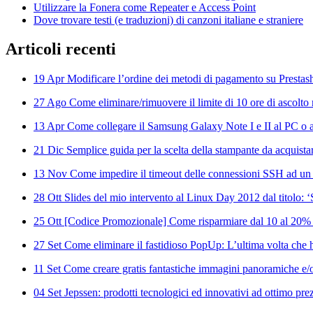
Utilizzare la Fonera come Repeater e Access Point
Dove trovare testi (e traduzioni) di canzoni italiane e straniere
Articoli
recenti
19 Apr
Modificare l’ordine dei metodi di pagamento su Prestas
27 Ago
Come eliminare/rimuovere il limite di 10 ore di ascolto 
13 Apr
Come collegare il Samsung Galaxy Note I e II al PC o al
21 Dic
Semplice guida per la scelta della stampante da acquista
13 Nov
Come impedire il timeout delle connessioni SSH ad un
28 Ott
Slides del mio intervento al Linux Day 2012 dal titolo: 
25 Ott
[Codice Promozionale] Come risparmiare dal 10 al 20%
27 Set
Come eliminare il fastidioso PopUp: L’ultima volta che ha
11 Set
Come creare gratis fantastiche immagini panoramiche e/o
04 Set
Jepssen: prodotti tecnologici ed innovativi ad ottimo pre