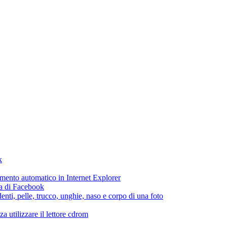
k
etamento automatico in Internet Explorer
ca di Facebook
enti, pelle, trucco, unghie, naso e corpo di una foto
 utilizzare il lettore cdrom