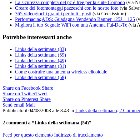
La sicurezza completa del pc è free per la suite Comodo
(via N
Creare dei fotomontaggi pazzeschi con le nostre foto
(via Salva
365 videogiochi gratuiti per tutti i gusti
(via Geekissimo)
PerformacingADS: Guadagna Vendendo Banner 125à—125
(v
Migliora il tuo Segnale WiFi con una Antenna Fai-Da-Te
(via 
Potrebbe interessarti anche
Links della settimana (83)
Links della settimana (59)
Links della settimana (49)
Links della settimana (31)
Come costruire una antenna wireless elicoidale
Links della settimana (58)
Share on Facebook
Share
Share on Twitter
Tweet
Share on Pinterest
Share
Send email
Mail
Pubblicato il 04/08/2008 alle 8:43
in
Links della settimana
.
2
Commen
2
commenti a “Links della settimana (54)”
Feed per questo elemento
Indirizzo di tracciamento