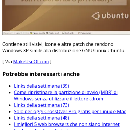
Contiene stili visivi, icone e altre patch che rendono
Windows XP simile alla distribuzione GNU/Linux Ubuntu.
[ Via
MakeUseOf.com
]
Potrebbe interessarti anche
Links della settimana (39)
Come ripristinare la partizione di avvio (MBR) di
Windows senza utilizzare il lettore cdrom
Links della settimana (73)
Solo per oggi CrossOver Pro gratis per Linux e Mac
Links della settimana (48)
I migliori 5 web browsers che non siano Internet