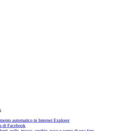
k
etamento automatico in Internet Explorer
ca di Facebook
enti, pelle, trucco, unghie, naso e corpo di una foto