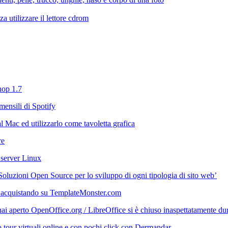
 utilizzare il lettore cdrom
hop 1.7
mensili di Spotify
 Mac ed utilizzarlo come tavoletta grafica
re
 server Linux
‘Soluzioni Open Source per lo sviluppo di ogni tipologia di sito web’
 acquistando su TemplateMonster.com
i aperto OpenOffice.org / LibreOffice si è chiuso inaspettatamente durant
 tour virtuali online e con pochi click con Dermandar