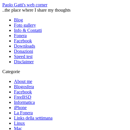
Paolo Gatti's web corner
..the place where I share my thoughts
Blog
Foto gallery
Info & Contatti
Fonera
Facebook
Downloads
Donazioni
Speed test
Disclaimer
Categorie
About me
Blogosfera
Facebook
FreeBSD
Informatica
iPhone
La Fonera
Links della settimana
Linux
Mac