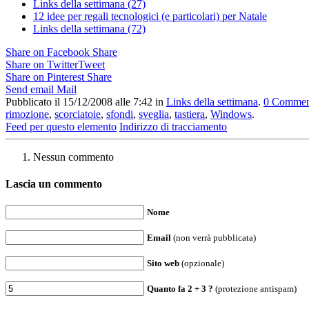
Links della settimana (27)
12 idee per regali tecnologici (e particolari) per Natale
Links della settimana (72)
Share on Facebook
Share
Share on Twitter
Tweet
Share on Pinterest
Share
Send email
Mail
Pubblicato il 15/12/2008 alle 7:42
in
Links della settimana
.
0
Commen
rimozione
,
scorciatoie
,
sfondi
,
sveglia
,
tastiera
,
Windows
.
Feed per questo elemento
Indirizzo di tracciamento
Nessun commento
Lascia un commento
Nome
Email
(non verrà pubblicata)
Sito web
(opzionale)
Quanto fa
2
+
3
?
(protezione antispam)