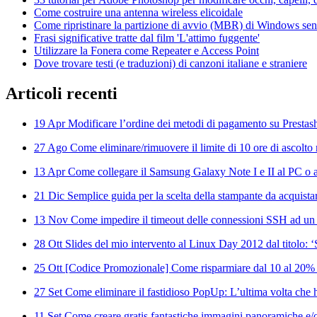
Come costruire una antenna wireless elicoidale
Come ripristinare la partizione di avvio (MBR) di Windows senza
Frasi significative tratte dal film 'L'attimo fuggente'
Utilizzare la Fonera come Repeater e Access Point
Dove trovare testi (e traduzioni) di canzoni italiane e straniere
Articoli
recenti
19 Apr
Modificare l’ordine dei metodi di pagamento su Prestas
27 Ago
Come eliminare/rimuovere il limite di 10 ore di ascolto 
13 Apr
Come collegare il Samsung Galaxy Note I e II al PC o al
21 Dic
Semplice guida per la scelta della stampante da acquista
13 Nov
Come impedire il timeout delle connessioni SSH ad un
28 Ott
Slides del mio intervento al Linux Day 2012 dal titolo: 
25 Ott
[Codice Promozionale] Come risparmiare dal 10 al 20%
27 Set
Come eliminare il fastidioso PopUp: L’ultima volta che ha
11 Set
Come creare gratis fantastiche immagini panoramiche e/o