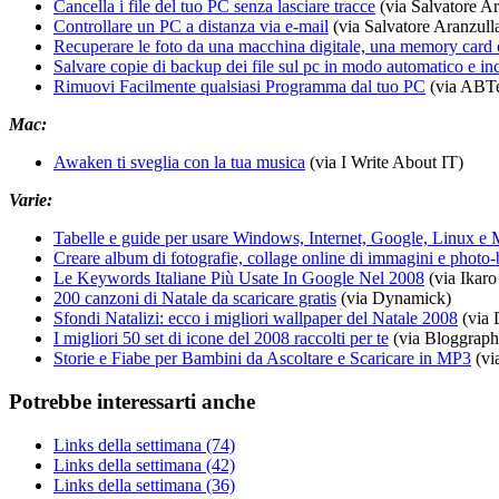
Cancella i file del tuo PC senza lasciare tracce
(via Salvatore Ar
Controllare un PC a distanza via e-mail
(via Salvatore Aranzull
Recuperare le foto da una macchina digitale, una memory card o
Salvare copie di backup dei file sul pc in modo automatico e in
Rimuovi Facilmente qualsiasi Programma dal tuo PC
(via ABT
Mac:
Awaken ti sveglia con la tua musica
(via I Write About IT)
Varie:
Tabelle e guide per usare Windows, Internet, Google, Linux e Ma
Creare album di fotografie, collage online di immagini e photo
Le Keywords Italiane Più Usate In Google Nel 2008
(via Ikaro
200 canzoni di Natale da scaricare gratis
(via Dynamick)
Sfondi Natalizi: ecco i migliori wallpaper del Natale 2008
(via 
I migliori 50 set di icone del 2008 raccolti per te
(via Bloggraph
Storie e Fiabe per Bambini da Ascoltare e Scaricare in MP3
(vi
Potrebbe interessarti anche
Links della settimana (74)
Links della settimana (42)
Links della settimana (36)