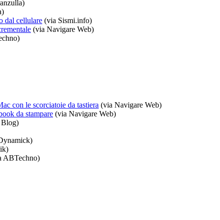
anzulla)
a)
 dal cellulare
(via Sismi.info)
crementale
(via Navigare Web)
echno)
c con le scorciatoie da tastiera
(via Navigare Web)
-book da stampare
(via Navigare Web)
 Blog)
Dynamick)
ik)
a ABTechno)