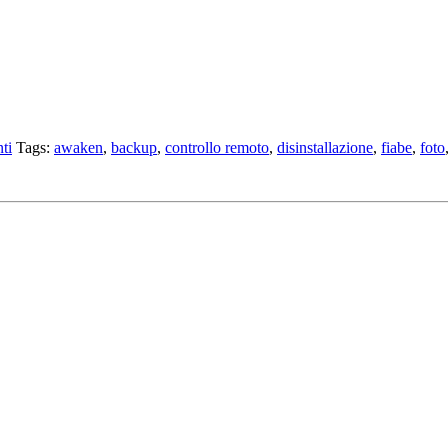
ti
Tags:
awaken
,
backup
,
controllo remoto
,
disinstallazione
,
fiabe
,
foto