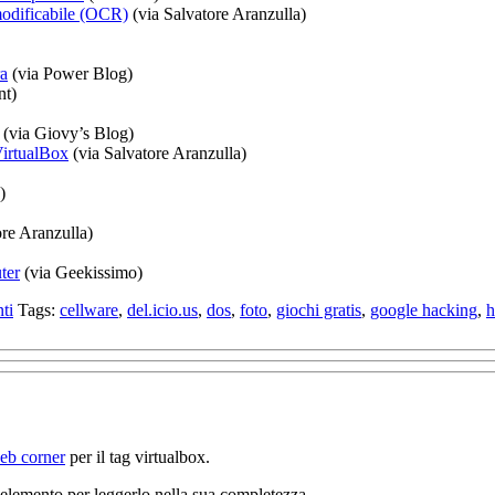
 modificabile (OCR)
(via Salvatore Aranzulla)
ra
(via Power Blog)
nt)
(via Giovy’s Blog)
VirtualBox
(via Salvatore Aranzulla)
)
ore Aranzulla)
ter
(via Geekissimo)
ti
Tags:
cellware
,
del.icio.us
,
dos
,
foto
,
giochi gratis
,
google hacking
,
h
web corner
per il tag virtualbox.
un elemento per leggerlo nella sua completezza.