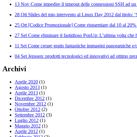
13 Nov
Come impedire il timeout delle connessioni SSH ad un
28 Ott
Slides del mio intervento al Linux Day 2012 dal titolo: 
25 Ott
[Codice Promozionale] Come risparmiare dal 10 al 20%
27 Set
Come eliminare il fastidioso PopUp: L’ultima volta che ha
11 Set
Come creare gratis fantastiche immagini panoramiche e/o
04 Set
Jepssen: prodotti tecnologici ed innovativi ad ottimo pre
Archivi
Aprile 2020
(1)
Agosto 2013
(1)
Aprile 2013
(1)
Dicembre 2012
(1)
Novembre 2012
(1)
Ottobre 2012
(2)
Settembre 2012
(3)
Luglio 2012
(1)
Maggio 2012
(1)
Aprile 2012
(1)
Febbraio 2012
(2)