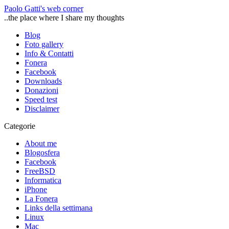
Paolo Gatti's web corner
..the place where I share my thoughts
Blog
Foto gallery
Info & Contatti
Fonera
Facebook
Downloads
Donazioni
Speed test
Disclaimer
Categorie
About me
Blogosfera
Facebook
FreeBSD
Informatica
iPhone
La Fonera
Links della settimana
Linux
Mac