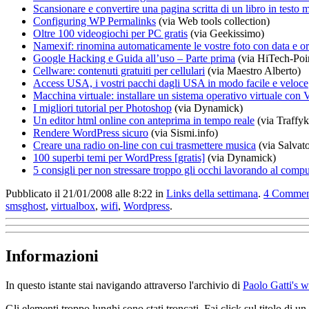
Scansionare e convertire una pagina scritta di un libro in testo
Configuring WP Permalinks
(via Web tools collection)
Oltre 100 videogiochi per PC gratis
(via Geekissimo)
Namexif: rinomina automaticamente le vostre foto con data e o
Google Hacking e Guida all’uso – Parte prima
(via HiTech-Poi
Cellware: contenuti gratuiti per cellulari
(via Maestro Alberto)
Access USA, i vostri pacchi dagli USA in modo facile e veloce
Macchina virtuale: installare un sistema operativo virtuale con 
I migliori tutorial per Photoshop
(via Dynamick)
Un editor html online con anteprima in tempo reale
(via Traffyk
Rendere WordPress sicuro
(via Sismi.info)
Creare una radio on-line con cui trasmettere musica
(via Salvat
100 superbi temi per WordPress [gratis]
(via Dynamick)
5 consigli per non stressare troppo gli occhi lavorando al compu
Pubblicato il 21/01/2008 alle 8:22
in
Links della settimana
.
4
Commen
smsghost
,
virtualbox
,
wifi
,
Wordpress
.
Informazioni
In questo istante stai navigando attraverso l'archivio di
Paolo Gatti's 
Gli elementi troppo lunghi sono stati troncati. Fai click sul titolo di 