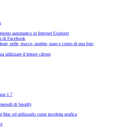
k
etamento automatico in Internet Explorer
ca di Facebook
enti, pelle, trucco, unghie, naso e corpo di una foto
 utilizzare il lettore cdrom
hop 1.7
mensili di Spotify
 Mac ed utilizzarlo come tavoletta grafica
re