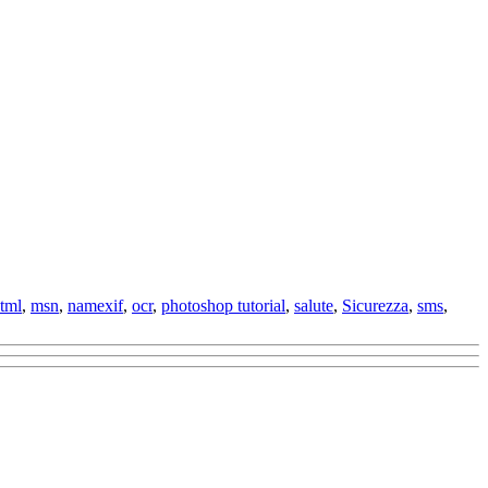
tml
,
msn
,
namexif
,
ocr
,
photoshop tutorial
,
salute
,
Sicurezza
,
sms
,