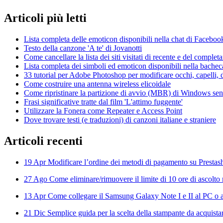
Articoli
più letti
Lista completa delle emoticon disponibili nella chat di Faceboo
Testo della canzone 'A te' di Jovanotti
Come cancellare la lista dei siti visitati di recente e del compl
Lista completa dei simboli ed emoticon disponibili nella bache
33 tutorial per Adobe Photoshop per modificare occhi, capelli, d
Come costruire una antenna wireless elicoidale
Come ripristinare la partizione di avvio (MBR) di Windows senza
Frasi significative tratte dal film 'L'attimo fuggente'
Utilizzare la Fonera come Repeater e Access Point
Dove trovare testi (e traduzioni) di canzoni italiane e straniere
Articoli
recenti
19 Apr
Modificare l’ordine dei metodi di pagamento su Prestas
27 Ago
Come eliminare/rimuovere il limite di 10 ore di ascolto 
13 Apr
Come collegare il Samsung Galaxy Note I e II al PC o al
21 Dic
Semplice guida per la scelta della stampante da acquista