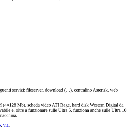
eguenti servizi: fileserver, download (…), centralino Asterisk, web
AM (4×128 Mb), scheda video ATI Rage, hard disk Western Digital da
abile e, oltre a funzionare sulle Ultra 5, funziona anche sulle Ultra 10
 macchina.
o
,
via
.