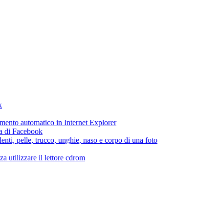
k
etamento automatico in Internet Explorer
ca di Facebook
enti, pelle, trucco, unghie, naso e corpo di una foto
 utilizzare il lettore cdrom