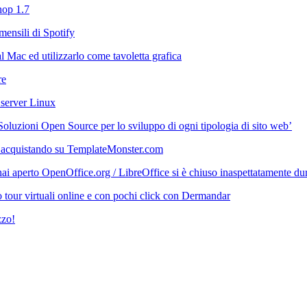
hop 1.7
mensili di Spotify
 Mac ed utilizzarlo come tavoletta grafica
re
 server Linux
‘Soluzioni Open Source per lo sviluppo di ogni tipologia di sito web’
 acquistando su TemplateMonster.com
i aperto OpenOffice.org / LibreOffice si è chiuso inaspettatamente durant
 tour virtuali online e con pochi click con Dermandar
zzo!