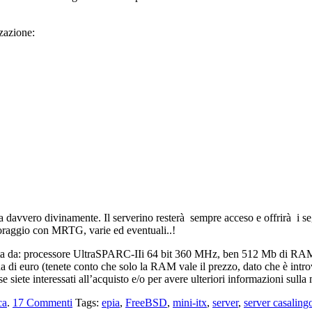
zazione:
ra davvero divinamente. Il serverino resterà sempre acceso e offrirà i s
toraggio con MRTG, varie ed eventuali..!
mposta da: processore UltraSPARC-IIi 64 bit 360 MHz, ben 512 Mb di R
a di euro (tenete conto che solo la RAM vale il prezzo, dato che è introv
 siete interessati all’acquisto e/o per avere ulteriori informazioni sulla
ca
.
17
Commenti
Tags:
epia
,
FreeBSD
,
mini-itx
,
server
,
server casaling