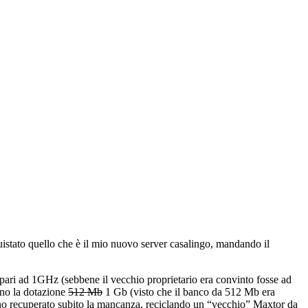
istato quello che è il mio nuovo server casalingo, mandando il
pari ad 1GHz (sebbene il vecchio proprietario era convinto fosse ad
ano la dotazione
512 Mb
1 Gb (visto che il banco da 512 Mb era
o recuperato subito la mancanza, reciclando un “vecchio” Maxtor da