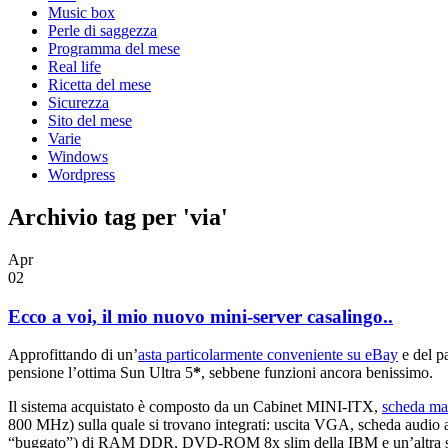
Music box
Perle di saggezza
Programma del mese
Real life
Ricetta del mese
Sicurezza
Sito del mese
Varie
Windows
Wordpress
Archivio tag per 'via'
Apr
02
Ecco a voi, il mio nuovo mini-server casalingo..
Approfittando di un’
asta particolarmente conveniente su eBay
e del p
pensione l’ottima Sun Ultra 5
*
, sebbene funzioni ancora benissimo.
Il sistema acquistato è composto da un Cabinet MINI-ITX,
scheda m
800 MHz) sulla quale si trovano integrati: uscita VGA, scheda audio a
“buggato”) di RAM DDR, DVD-ROM 8x slim della IBM e un’altra scheda