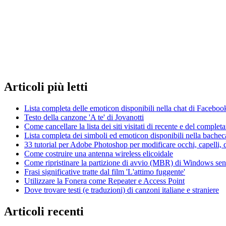
Articoli
più letti
Lista completa delle emoticon disponibili nella chat di Faceboo
Testo della canzone 'A te' di Jovanotti
Come cancellare la lista dei siti visitati di recente e del compl
Lista completa dei simboli ed emoticon disponibili nella bache
33 tutorial per Adobe Photoshop per modificare occhi, capelli, d
Come costruire una antenna wireless elicoidale
Come ripristinare la partizione di avvio (MBR) di Windows senza
Frasi significative tratte dal film 'L'attimo fuggente'
Utilizzare la Fonera come Repeater e Access Point
Dove trovare testi (e traduzioni) di canzoni italiane e straniere
Articoli
recenti