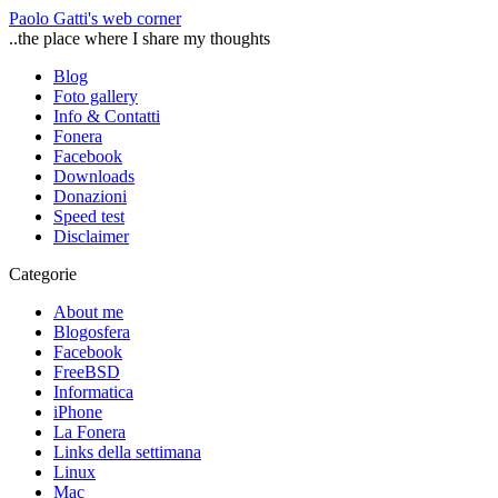
Paolo Gatti's web corner
..the place where I share my thoughts
Blog
Foto gallery
Info & Contatti
Fonera
Facebook
Downloads
Donazioni
Speed test
Disclaimer
Categorie
About me
Blogosfera
Facebook
FreeBSD
Informatica
iPhone
La Fonera
Links della settimana
Linux
Mac