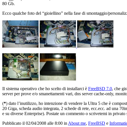
80 Gb.
Ecco qualche foto del “gioiellino” nella fase di smontaggio/personaliz
Il sistema operativo che ho scelto di installarci è
FreeBSD 7.0
, che gi
server per prove e/o smanettamenti vari, dns server cache-only, moni
(
*
) dato l’inutilizzo, ho intenzione di vendere la Ultra 5 che è co
20 Giga, scheda audio integrata, 2 schede di rete, ecc.ecc. ad una 70in
e su diverse Enterprise). Postate un commento o scrivetemi in privato se
Pubblicato il 02/04/2008 alle 8:00
in
About me
,
FreeBSD
e
Informati