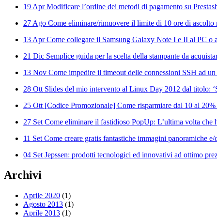
19 Apr
Modificare l’ordine dei metodi di pagamento su Prestas
27 Ago
Come eliminare/rimuovere il limite di 10 ore di ascolto 
13 Apr
Come collegare il Samsung Galaxy Note I e II al PC o al
21 Dic
Semplice guida per la scelta della stampante da acquista
13 Nov
Come impedire il timeout delle connessioni SSH ad un
28 Ott
Slides del mio intervento al Linux Day 2012 dal titolo: 
25 Ott
[Codice Promozionale] Come risparmiare dal 10 al 20%
27 Set
Come eliminare il fastidioso PopUp: L’ultima volta che ha
11 Set
Come creare gratis fantastiche immagini panoramiche e/o
04 Set
Jepssen: prodotti tecnologici ed innovativi ad ottimo pre
Archivi
Aprile 2020
(1)
Agosto 2013
(1)
Aprile 2013
(1)