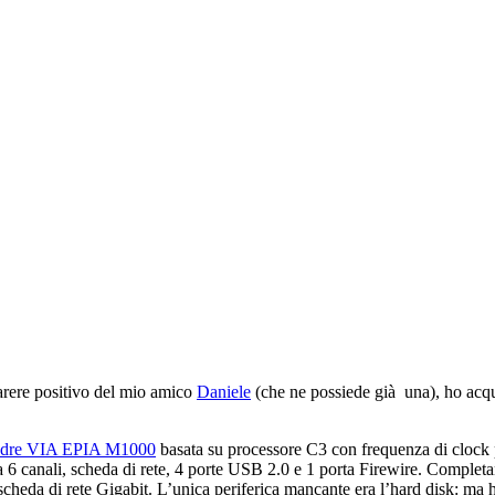
arere positivo del mio amico
Daniele
(che ne possiede già una), ho acqu
adre VIA EPIA M1000
basata su processore C3 con frequenza di clock 
 6 canali, scheda di rete, 4 porte USB 2.0 e 1 porta Firewire. Complet
 di rete Gigabit. L’unica periferica mancante era l’hard disk: ma h