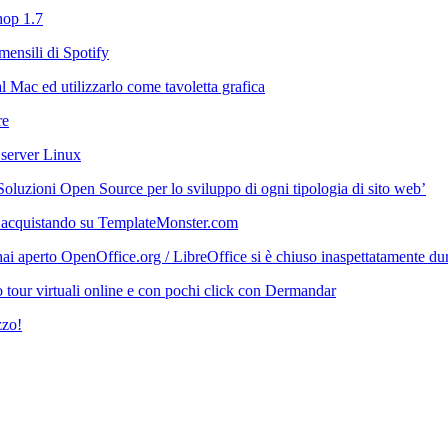
hop 1.7
mensili di Spotify
 Mac ed utilizzarlo come tavoletta grafica
re
 server Linux
‘Soluzioni Open Source per lo sviluppo di ogni tipologia di sito web’
 acquistando su TemplateMonster.com
i aperto OpenOffice.org / LibreOffice si è chiuso inaspettatamente durant
 tour virtuali online e con pochi click con Dermandar
zzo!