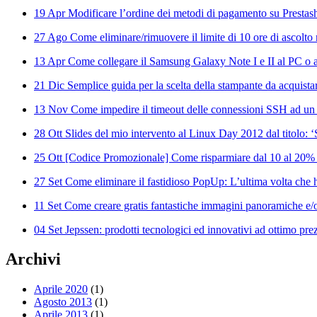
19 Apr
Modificare l’ordine dei metodi di pagamento su Prestas
27 Ago
Come eliminare/rimuovere il limite di 10 ore di ascolto 
13 Apr
Come collegare il Samsung Galaxy Note I e II al PC o al
21 Dic
Semplice guida per la scelta della stampante da acquista
13 Nov
Come impedire il timeout delle connessioni SSH ad un
28 Ott
Slides del mio intervento al Linux Day 2012 dal titolo: 
25 Ott
[Codice Promozionale] Come risparmiare dal 10 al 20%
27 Set
Come eliminare il fastidioso PopUp: L’ultima volta che ha
11 Set
Come creare gratis fantastiche immagini panoramiche e/o
04 Set
Jepssen: prodotti tecnologici ed innovativi ad ottimo pre
Archivi
Aprile 2020
(1)
Agosto 2013
(1)
Aprile 2013
(1)