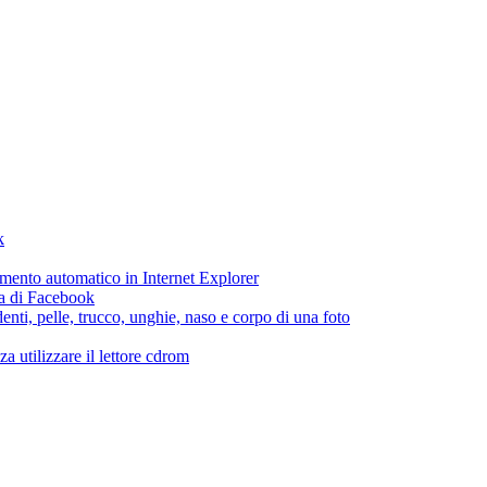
k
etamento automatico in Internet Explorer
ca di Facebook
enti, pelle, trucco, unghie, naso e corpo di una foto
 utilizzare il lettore cdrom