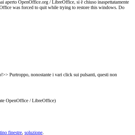
ai aperto OpenOffice.org / LibreOffice, si è chiuso inaspettatamente
eOffice was forced to quit while trying to restore this windows. Do
>> Purtroppo, nonostante i vari click sui pulsanti, questi non
nate OpenOffice / LibreOffice)
stino finestre
,
soluzione
.