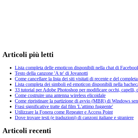
Articoli
più letti
Lista completa delle emoticon disponibili nella chat di Faceboo
Testo della canzone 'A te' di Jovanotti
Come cancellare la lista dei siti visitati di recente e del compl
Lista completa dei simboli ed emoticon disponibili nella bache
33 tutorial per Adobe Photoshop per modificare occhi, capelli, d
Come costruire una antenna wireless elicoidale
Come ripristinare la partizione di avvio (MBR) di Windows senza
Frasi significative tratte dal film 'L'attimo fuggente'
Utilizzare la Fonera come Repeater e Access Point
Dove trovare testi (e traduzioni) di canzoni italiane e straniere
Articoli
recenti