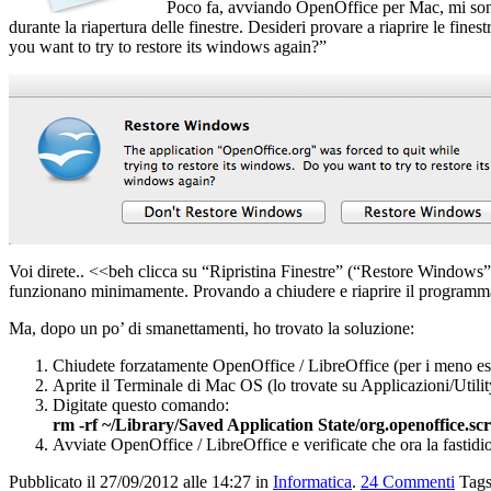
Poco fa, avviando OpenOffice per Mac, mi sono 
durante la riapertura delle finestre. Desideri provare a riaprire le fi
you want to try to restore its windows again?”
Voi direte.. <<beh clicca su “Ripristina Finestre” (“Restore Windows”)
funzionano minimamente. Provando a chiudere e riaprire il programma,
Ma, dopo un po’ di smanettamenti, ho trovato la soluzione:
Chiudete forzatamente OpenOffice / LibreOffice (per i meno espe
Aprite il Terminale di Mac OS (lo trovate su Applicazioni/Utilit
Digitate questo comando:
rm -rf ~/Library/Saved Application State/org.openoffice.scr
Avviate OpenOffice / LibreOffice e verificate che ora la fastidi
Pubblicato il 27/09/2012 alle 14:27
in
Informatica
.
24
Commenti
Tag