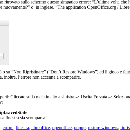
ritrovato sullo schermo questo simpatico errore: “L’ultima volta che h
nestre nuovamente?” o, in inglese, “The application OpenOffice.org / Libr
 o su “Non Ripristinare” (“Don’t Restore Windows”) ed il gioco è fatto!
 inoltre, l’errore non accenna a scomparire.
rti: Cliccate sulla mela in alto a sinistra -> Uscita Forzata -> Selezio
y)
ipt.savedState
osa finestra sia scomparsa!
s:
errore
,
finestra
,
libreoffice
,
openoffice
,
popup
,
restore windows
,
ripri