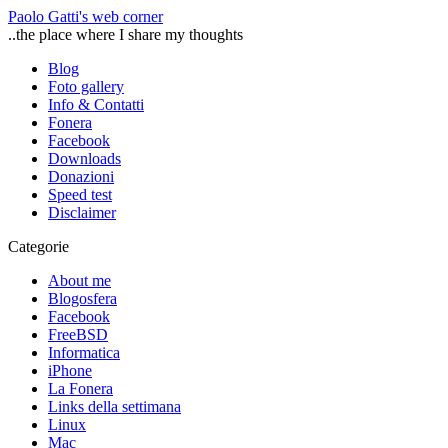
Paolo Gatti's web corner
..the place where I share my thoughts
Blog
Foto gallery
Info & Contatti
Fonera
Facebook
Downloads
Donazioni
Speed test
Disclaimer
Categorie
About me
Blogosfera
Facebook
FreeBSD
Informatica
iPhone
La Fonera
Links della settimana
Linux
Mac