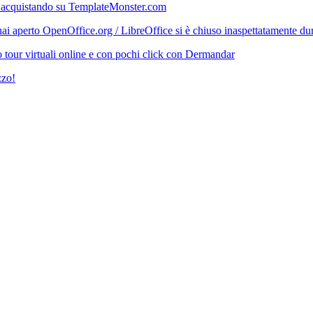
 acquistando su TemplateMonster.com
i aperto OpenOffice.org / LibreOffice si è chiuso inaspettatamente durant
 tour virtuali online e con pochi click con Dermandar
zzo!