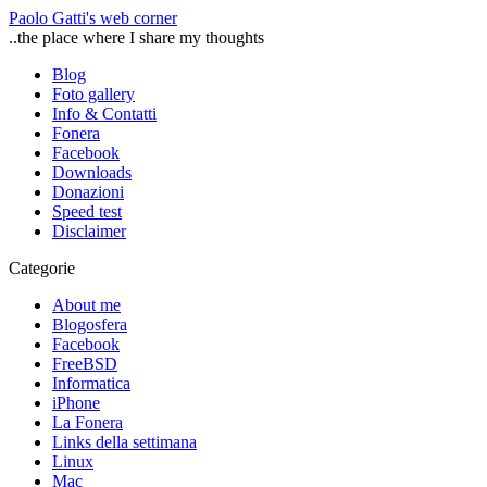
Paolo Gatti's web corner
..the place where I share my thoughts
Blog
Foto gallery
Info & Contatti
Fonera
Facebook
Downloads
Donazioni
Speed test
Disclaimer
Categorie
About me
Blogosfera
Facebook
FreeBSD
Informatica
iPhone
La Fonera
Links della settimana
Linux
Mac