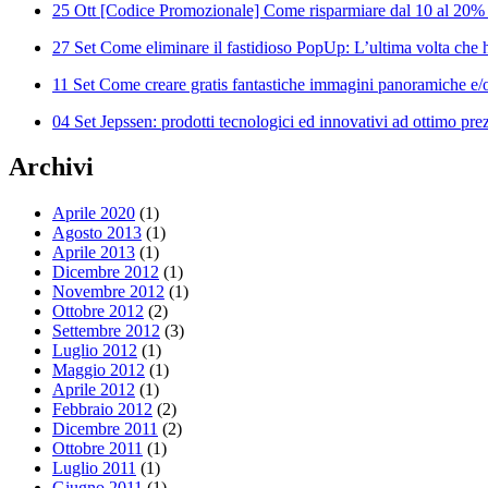
25 Ott
[Codice Promozionale] Come risparmiare dal 10 al 20%
27 Set
Come eliminare il fastidioso PopUp: L’ultima volta che ha
11 Set
Come creare gratis fantastiche immagini panoramiche e/o
04 Set
Jepssen: prodotti tecnologici ed innovativi ad ottimo pre
Archivi
Aprile 2020
(1)
Agosto 2013
(1)
Aprile 2013
(1)
Dicembre 2012
(1)
Novembre 2012
(1)
Ottobre 2012
(2)
Settembre 2012
(3)
Luglio 2012
(1)
Maggio 2012
(1)
Aprile 2012
(1)
Febbraio 2012
(2)
Dicembre 2011
(2)
Ottobre 2011
(1)
Luglio 2011
(1)
Giugno 2011
(1)