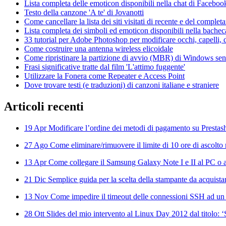
Lista completa delle emoticon disponibili nella chat di Faceboo
Testo della canzone 'A te' di Jovanotti
Come cancellare la lista dei siti visitati di recente e del compl
Lista completa dei simboli ed emoticon disponibili nella bache
33 tutorial per Adobe Photoshop per modificare occhi, capelli, d
Come costruire una antenna wireless elicoidale
Come ripristinare la partizione di avvio (MBR) di Windows senza
Frasi significative tratte dal film 'L'attimo fuggente'
Utilizzare la Fonera come Repeater e Access Point
Dove trovare testi (e traduzioni) di canzoni italiane e straniere
Articoli
recenti
19 Apr
Modificare l’ordine dei metodi di pagamento su Prestas
27 Ago
Come eliminare/rimuovere il limite di 10 ore di ascolto 
13 Apr
Come collegare il Samsung Galaxy Note I e II al PC o al
21 Dic
Semplice guida per la scelta della stampante da acquista
13 Nov
Come impedire il timeout delle connessioni SSH ad un
28 Ott
Slides del mio intervento al Linux Day 2012 dal titolo: 