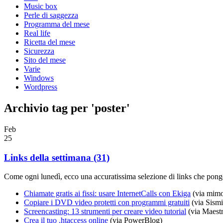
Music box
Perle di saggezza
Programma del mese
Real life
Ricetta del mese
Sicurezza
Sito del mese
Varie
Windows
Wordpress
Archivio tag per 'poster'
Feb
25
Links della settimana (31)
Come ogni lunedì, ecco una accuratissima selezione di links che pongo
Chiamate gratis ai fissi: usare InternetCalls con Ekiga
(via mim
Copiare i DVD video protetti con programmi gratuiti
(via Sismi
Screencasting: 13 strumenti per creare video tutorial
(via Maestr
Crea il tuo .htaccess online
(via PowerBlog)