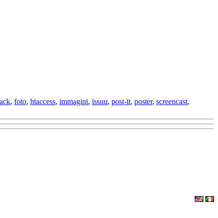
back
,
foto
,
htaccess
,
immagini
,
issuu
,
post-it
,
poster
,
screencast
,