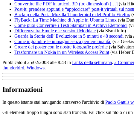
Convertire file PDF in articoli 3D (tre dimensioni) […]
(via Hit
Post-it: prendere appunti e “appiccicare” post-it virtuali sul nos
Backup della Posta Mozilla Thunderbird e del Profilo Firefox
(
FlyBack: La Time Machine di Apple in Ubuntu Linux
(via Dan
Come puoi Convertire i Testi Stampati in Archivi Elettronici
(v
Differenza tra Emule e le versioni Moddate
(via Sismi.info)
Guarda la Storia dell’ Evoluzione in 5 minuti e 48 secondi
(via
Come ingrandire le immagini senza perdere qualità
(via Geeki
Creare dei poster con le nostre fotografie preferite
(via Salvator
Trasformare un Nokia in un Wireless Access Point
(via Heber D
Pubblicato il 25/02/2008 alle 8:43
in
Links della settimana
.
2
Commen
thunderbird
,
Windows
.
Informazioni
In questo istante stai navigando attraverso l'archivio di
Paolo Gatti's 
Gli elementi troppo lunghi sono stati troncati. Fai click sul titolo di 