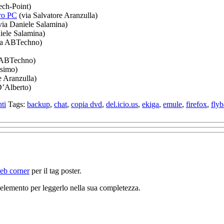
ech-Point)
tro PC
(via Salvatore Aranzulla)
via Daniele Salamina)
iele Salamina)
ia ABTechno)
 ABTechno)
ssimo)
e Aranzulla)
’Alberto)
ti
Tags:
backup
,
chat
,
copia dvd
,
del.icio.us
,
ekiga
,
emule
,
firefox
,
fly
web corner
per il tag poster.
un elemento per leggerlo nella sua completezza.