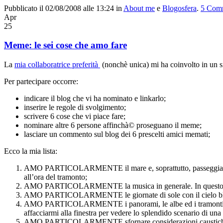
Pubblicato il 02/08/2008 alle 13:24
in
About me
e
Blogosfera
.
5
Comm
Apr
25
Meme: le sei cose che amo fare
La
mia collaboratrice preferità
(nonchè unica) mi ha coinvolto in un s
Per partecipare occorre:
indicare il blog che vi ha nominato e linkarlo;
inserire le regole di svolgimento;
scrivere 6 cose che vi piace fare;
nominare altre 6 persone affinchà© proseguano il meme;
lasciare un commento sul blog dei 6 prescelti amici memati;
Ecco la mia lista:
AMO PARTICOLARMENTE il mare e, soprattutto, passeggiar
all’ora del tramonto;
AMO PARTICOLARMENTE la musica in generale. In questo periodo
AMO PARTICOLARMENTE le giornate di sole con il cielo blù (l’i
AMO PARTICOLARMENTE i panorami, le albe ed i tramonti (ah, di
affacciarmi alla finestra per vedere lo splendido scenario di una
AMO PARTICOLARMENTE sfornare considerazioni caustiche sull’a