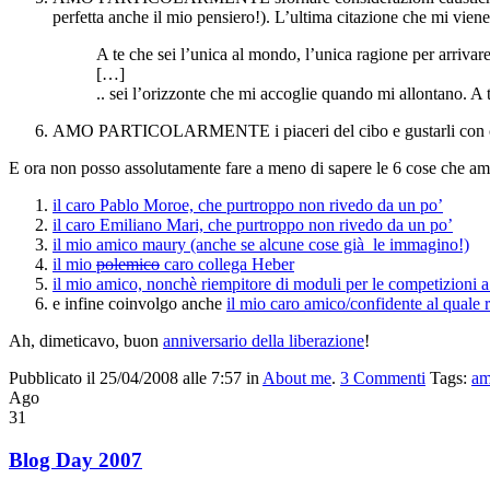
perfetta anche il mio pensiero!). L’ultima citazione che mi viene
A te che sei l’unica al mondo, l’unica ragione per arrivar
[…]
.. sei l’orizzonte che mi accoglie quando mi allontano. A 
AMO PARTICOLARMENTE i piaceri del cibo e gustarli con cal
E ora non posso assolutamente fare a meno di sapere le 6 cose che am
il caro Pablo Moroe, che purtroppo non rivedo da un po’
il caro Emiliano Mari, che purtroppo non rivedo da un po’
il mio amico maury (anche se alcune cose già le immagino!)
il mio
polemico
caro collega Heber
il mio amico, nonchè riempitore di moduli per le competizioni a
e infine coinvolgo anche
il mio caro amico/confidente al quale
Ah, dimeticavo, buon
anniversario della liberazione
!
Pubblicato il 25/04/2008 alle 7:57
in
About me
.
3
Commenti
Tags:
a
Ago
31
Blog Day 2007