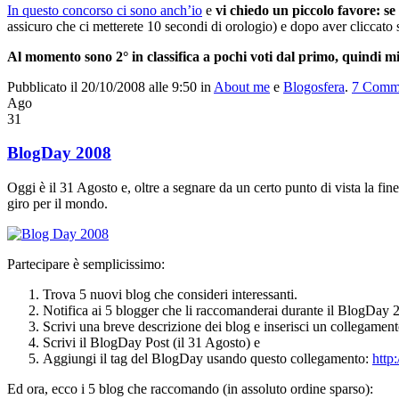
In questo concorso ci sono anch’io
e
vi chiedo un piccolo favore: se
assicuro che ci metterete 10 secondi di orologio) e dopo aver cliccato 
Al momento sono 2° in classifica a pochi voti dal primo, q
Pubblicato il 20/10/2008 alle 9:50
in
About me
e
Blogosfera
.
7
Comm
Ago
31
BlogDay 2008
Oggi è il 31 Agosto e, oltre a segnare da un certo punto di vista la fine
giro per il mondo.
Partecipare è semplicissimo:
Trova 5 nuovi blog che consideri interessanti.
Notifica ai 5 blogger che li raccomanderai durante il BlogDay 
Scrivi una breve descrizione dei blog e inserisci un collegamen
Scrivi il BlogDay Post (il 31 Agosto) e
Aggiungi il tag del BlogDay usando questo collegamento:
http
Ed ora, ecco i 5 blog che raccomando (in assoluto ordine sparso):