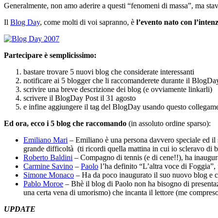
Generalmente, non amo aderire a questi “fenomeni di massa”, ma stav
Il
Blog Day
, come molti di voi sapranno, è
l’evento nato con l’inten
Partecipare è semplicissimo:
bastare trovare 5 nuovi blog che considerate interessanti
notificare ai 5 blogger che li raccomanderete durante il BlogD
scrivire una breve descrizione dei blog (e ovviamente linkarli)
scrivere il BlogDay Post il 31 agosto
e infine aggiungere il tag del BlogDay usando questo collegam
Ed ora, ecco i 5 blog che raccomando
(in assoluto ordine sparso):
Emiliano Mari
– Emiliano è una persona davvero speciale ed il su
grande difficoltà (ti ricordi quella mattina in cui io scleravo di 
Roberto Baldini
– Compagno di tennis (e di cene!!), ha inaugura
Carmine Savino
–
Paolo
l’ha definito “L’altra voce di Foggia”, 
Simone Monaco
– Ha da poco inaugurato il suo nuovo blog e co
Pablo Moroe
– Bhè il blog di Paolo non ha bisogno di presentaz
una certa vena di umorismo) che incanta il lettore (me compreso
UPDATE