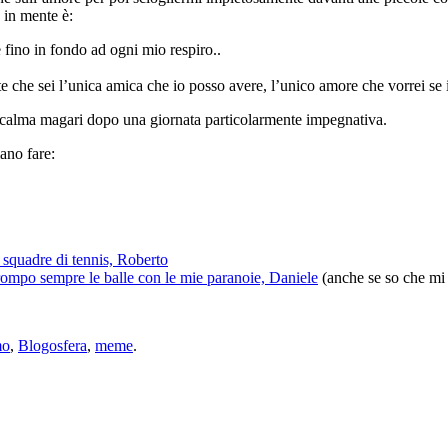
 in mente è:
e fino in fondo ad ogni mio respiro..
te che sei l’unica amica che io posso avere, l’unico amore che vorrei se 
ma magari dopo una giornata particolarmente impegnativa.
ano fare:
 squadre di tennis, Roberto
 rompo sempre le balle con le mie paranoie, Daniele
(anche se so che mi 
mo
,
Blogosfera
,
meme
.