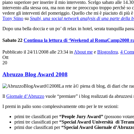
piano superiore per inserire il mio intervento. Scelgo sabato alle 14.30
intervento alla stessa ora, ma non me ne preoccupo troppo perchè so c
vedere gli interventi del pomeriggio. Quello che mi è piaciuto di più è
Tony Siino
su
Snabi, una social network analysis di una parte della b
Dopo una bella doccia e un po’ di relax in hotel, serata tranquilla pa
Sabato 22
Continua la lettura di ‘Weekend al RomaCamp2008 racco
Pubblicato il 24/11/2008 alle 23:34
in
About me
e
Blogosfera
.
4
Comm
Ott
20
Abruzzo Blog Award 2008
La rete à© piena di blog, di diari che ra
Il
Giornale d’Abruzzo
vuole “premiare” i blog realizzati da abruzzesi ri
I premi in palio sono complessivamente otto per le tre sezioni:
primi tre classificati per
“People Jury Award”
(possono votare o
primi tre classificati per
“Special Award Università di Tera
primi due classificati per
“Special Award Giornale d’Abruzz