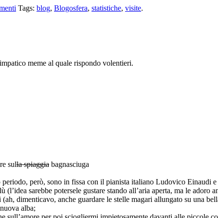
enti
Tags:
blog
,
Blogosfera
,
statistiche
,
visite
.
impatico meme al quale rispondo volentieri.
e sul
la spiaggia
bagnasciuga
, però, sono in fissa con il pianista italiano Ludovico Einaudi e c
dea sarebbe potersele gustare stando all’aria aperta, ma le adoro an
menticavo, anche guardare le stelle magari allungato su una bella sdr
 nuova alba;
more per poi sciogliermi impietosamente davanti alle piccole cose (s