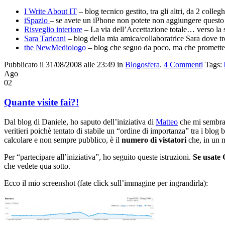
I Write About IT
– blog tecnico gestito, tra gli altri, da 2 coll
iSpazio
– se avete un iPhone non potete non aggiungere questo sit
Risveglio interiore
– La via dell’Accettazione totale… verso la 
Sara Taricani
– blog della mia amica/collaboratrice Sara dove tr
the NewMediologo
– blog che seguo da poco, ma che promett
Pubblicato il 31/08/2008 alle 23:49
in
Blogosfera
.
4
Commenti
Tags:
Ago
02
Quante visite fai?!
Dal blog di Daniele, ho saputo dell’iniziativa di
Matteo
che mi sembra m
veritieri poichè tentato di stabile un “ordine di importanza” tra i blog
calcolare e non sempre pubblico, è il
numero di vistatori
che, in un m
Per “partecipare all’iniziativa”, ho seguito queste istruzioni.
Se usate 
che vedete qua sotto.
Ecco il mio screenshot (fate click sull’immagine per ingrandirla):