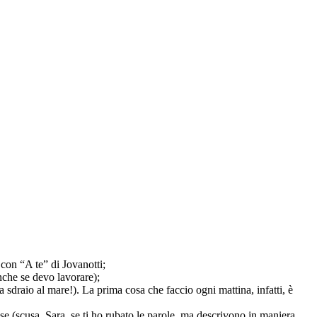
on “A te” di Jovanotti;
che se devo lavorare);
aio al mare!). La prima cosa che faccio ogni mattina, infatti, è
cusa, Sara, se ti ho rubato le parole, ma descrivono in maniera