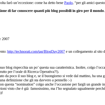
olta farò un’eccezione: come ha detto bene
Paolo
, “per gli amici questo
zione di far conoscere quanti più blog possibili in giro per il mondo
.
ay 2007
ento:
http://technorati.com/tag/BlogDay2007
e un collegamento al sito
o blog rispecchia un po’ questa sua caratteristica. Inoltre, colgo l’occa
brutto per l’orale di Ricerca Operativa?!).
to da poco il suo blog e, se il buongiorno si vede dal mattino, ha una g
una definizione che gli sta davvero a pennello :-)
n questa “nomination” colgo anche l’occasione per fargli un grande in b
ioni visto che è già famosissimo, ma l’ho segnalato ugualmente perchè 
)!