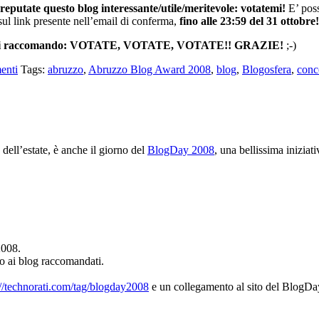
 reputate questo blog interessante/utile/meritevole: votatemi!
E’ poss
sul link presente nell’email di conferma,
fino alle 23:59 del 31 ottobre!
uindi mi raccomando: VOTATE, VOTATE, VOTATE!! GRAZIE!
;-)
enti
Tags:
abruzzo
,
Abruzzo Blog Award 2008
,
blog
,
Blogosfera
,
conc
 dell’estate, è anche il giorno del
BlogDay 2008
, una bellissima iniziat
2008.
to ai blog raccomandati.
://technorati.com/tag/blogday2008
e un collegamento al sito del BlogD