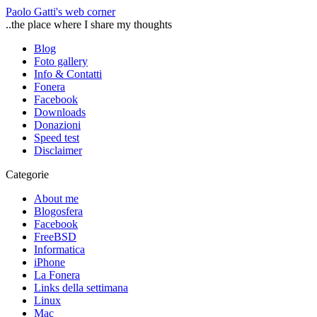
Paolo Gatti's web corner
..the place where I share my thoughts
Blog
Foto gallery
Info & Contatti
Fonera
Facebook
Downloads
Donazioni
Speed test
Disclaimer
Categorie
About me
Blogosfera
Facebook
FreeBSD
Informatica
iPhone
La Fonera
Links della settimana
Linux
Mac