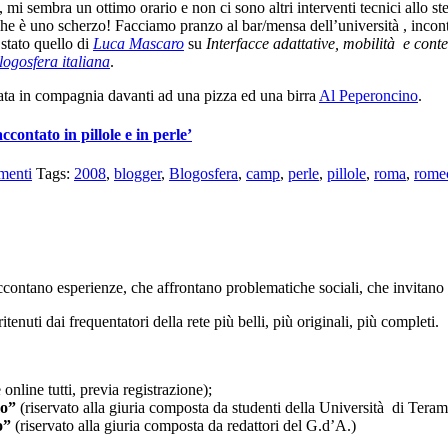
, mi sembra un ottimo orario e non ci sono altri interventi tecnici allo s
he è uno scherzo! Facciamo pranzo al bar/mensa dell’università , incont
 stato quello di
Luca Mascaro
su
Interfacce adattative, mobilità e conte
logosfera italiana
.
ssata in compagnia davanti ad una pizza ed una birra
Al Peperoncino
.
ntato in pillole e in perle’
enti
Tags:
2008
,
blogger
,
Blogosfera
,
camp
,
perle
,
pillole
,
roma
,
rome
ccontano esperienze, che affrontano problematiche sociali, che invitano a
tenuti dai frequentatori della rete più belli, più originali, più completi.
nline tutti, previa registrazione);
mo”
(riservato alla giuria composta da studenti della Università di Teram
o”
(riservato alla giuria composta da redattori del G.d’A.)