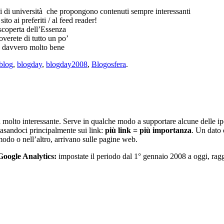
eghi di università che propongono contenuti sempre interessanti
o ai preferiti / al feed reader!
scoperta dell’Essenza
overete di tutto un po’
e davvero molto bene
blog
,
blogday
,
blogday2008
,
Blogosfera
.
olto interessante. Serve in qualche modo a supportare alcune delle ipotes
 basandoci principalmente sui link:
più link = più importanza
. Un dato 
odo o nell’altro, arrivano sulle pagine web.
Google Analytics:
impostate il periodo dal 1° gennaio 2008 a oggi, ragg