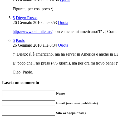
Figurati, per così poco :)
5
Diego Russo
26 Gennaio 2010 alle 0:53
Quota
http://www.delimiter.us/
non è anche lui americano?!? :-| Comun
6
Paolo
26 Gennaio 2010 alle 8:34
Quota
@Diego: sì è americano, ma ha server in America e anche in Eu
E’ poco che l’ho preso (4/5 giorni), ma per ora mi trovo bene! (
Ciao, Paolo.
Lascia un commento
Nome
Email
(non verrà pubblicata)
Sito web
(opzionale)