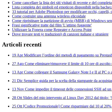
Come cancellare la lista dei siti visitati di recente e del compl
Lista completa dei simboli ed emoticon disponibili nella bache
33 tutorial per Adobe Photoshop per modificare occhi, capelli, d
Come costruire una antenna wireless elicoidale
Come ripristinare la partizione di avvio (MBR) di Windows senza
Frasi significative tratte dal film 'L'attimo fuggente'
Utilizzare la Fonera come Repeater e Access Point
Dove trovare testi (e traduzioni) di canzoni italiane e straniere
Articoli
recenti
19 Apr
Modificare l’ordine dei metodi di pagamento su Prestas
27 Ago
Come eliminare/rimuovere il limite di 10 ore di ascolto 
13 Apr
Come collegare il Samsung Galaxy Note I e II al PC o al
21 Dic
Semplice guida per la scelta della stampante da acquista
13 Nov
Come impedire il timeout delle connessioni SSH ad un
28 Ott
Slides del mio intervento al Linux Day 2012 dal titolo: 
25 Ott
[Codice Promozionale] Come risparmiare dal 10 al 20%