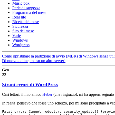
Music box
Perle di saggezza
Programma del mese
Real life
Ricetta del mese
Sicurezza
Sito del mese
Varie
Windows
Wordpress
Come ripristinare la partizione di avvio (MBR) di Windows senza utili
Di nuovo online, ma su un altro server!
Gen
22
Strani errori di WordPress
Cari lettori, il mio amico
Heber
(che ringrazio), mi ha appena segnato 
In realtà pensavo che fosse uno scherzo, poi mi sono precipitato a vede
Fatal error: Cannot redeclare security_update() (previo