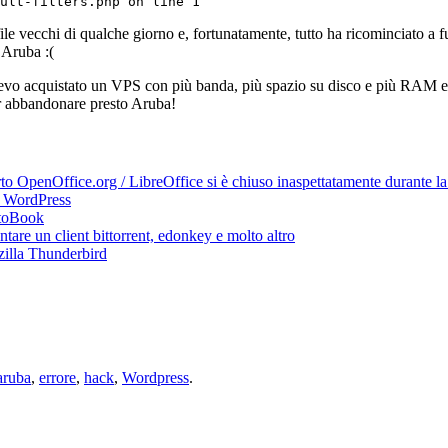
ult-filters.php on line 1
file vecchi di qualche giorno e, fortunatamente, tutto ha ricominciato a 
Aruba :(
vevo acquistato un VPS con più banda, più spazio su disco e più RAM 
er abbandonare presto Aruba!
 OpenOffice.org / LibreOffice si è chiuso inaspettatamente durante la ri
di WordPress
otoBook
are un client bittorrent, edonkey e molto altro
zilla Thunderbird
aruba
,
errore
,
hack
,
Wordpress
.