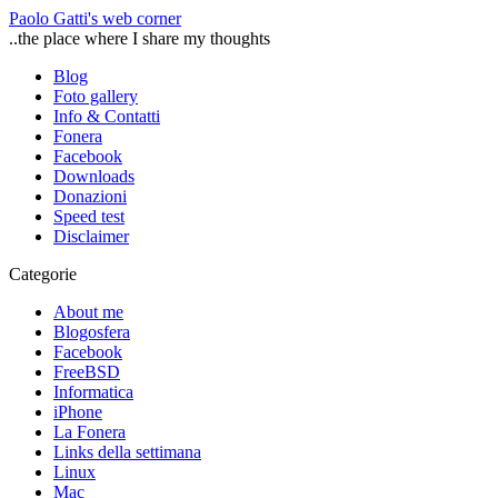
Paolo Gatti's web corner
..the place where I share my thoughts
Blog
Foto gallery
Info & Contatti
Fonera
Facebook
Downloads
Donazioni
Speed test
Disclaimer
Categorie
About me
Blogosfera
Facebook
FreeBSD
Informatica
iPhone
La Fonera
Links della settimana
Linux
Mac