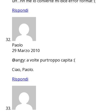
uff…nn me lo converte mi dice error format :(
Rispondi
Paolo
29 Marzo 2010
@angy: a volte purtroppo capita :(
Ciao, Paolo.
Rispondi