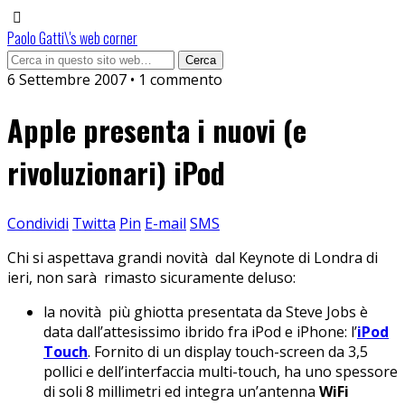
Paolo Gatti\'s web corner
6 Settembre 2007 • 1 commento
Apple presenta i nuovi (e
rivoluzionari) iPod
Condividi
Twitta
Pin
E-mail
SMS
Chi si aspettava grandi novità dal Keynote di Londra di
ieri, non sarà rimasto sicuramente deluso:
la novità più ghiotta presentata da Steve Jobs è
data dall’attesissimo ibrido fra iPod e iPhone: l’
iPod
Touch
. Fornito di un display touch-screen da 3,5
pollici e dell’interfaccia multi-touch, ha uno spessore
di soli 8 millimetri ed integra un’antenna
WiFi