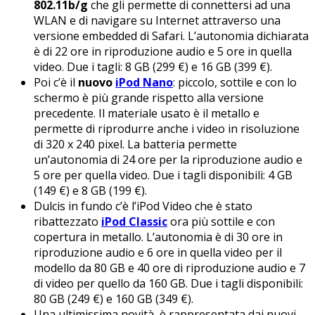
802.11b/g
che gli permette di connettersi ad una
WLAN e di navigare su Internet attraverso una
versione embedded di Safari. L’autonomia dichiarata
è di 22 ore in riproduzione audio e 5 ore in quella
video. Due i tagli: 8 GB (299 €) e 16 GB (399 €).
Poi c’è il
nuovo
iPod Nano
: piccolo, sottile e con lo
schermo è più grande rispetto alla versione
precedente. Il materiale usato è il metallo e
permette di riprodurre anche i video in risoluzione
di 320 x 240 pixel. La batteria permette
un’autonomia di 24 ore per la riproduzione audio e
5 ore per quella video. Due i tagli disponibili: 4 GB
(149 €) e 8 GB (199 €).
Dulcis in fundo c’è l’iPod Video che è stato
ribattezzato
iPod Classic
ora più sottile e con
copertura in metallo. L’autonomia è di 30 ore in
riproduzione audio e 6 ore in quella video per il
modello da 80 GB e 40 ore di riproduzione audio e 7
di video per quello da 160 GB. Due i tagli disponibili:
80 GB (249 €) e 160 GB (349 €).
Una ultimissima novità è rappresentata dai nuovi