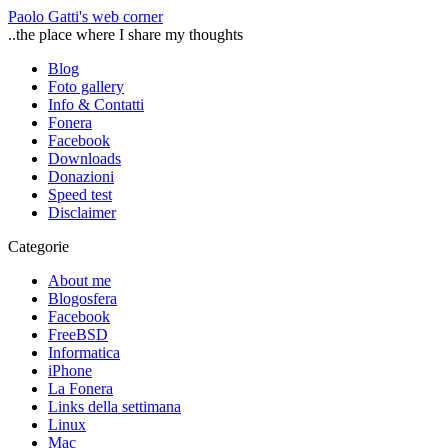
Paolo Gatti's web corner
..the place where I share my thoughts
Blog
Foto gallery
Info & Contatti
Fonera
Facebook
Downloads
Donazioni
Speed test
Disclaimer
Categorie
About me
Blogosfera
Facebook
FreeBSD
Informatica
iPhone
La Fonera
Links della settimana
Linux
Mac