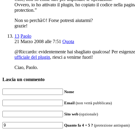
Ovvero, io ho attivato il plugin, ho copiato il codice nella pag
protection.”
Non so perchà©! Forse potresti aiutarmi?
grazie!
13
Paolo
21 Marzo 2008 alle 7:51
Quota
@Riccardo: evidentemente hai sbagliato qualcosa! Per esigenze d
ufficiale del plugin
, riesci a venirne fuori!
Ciao, Paolo.
Lascia un commento
Nome
Email
(non verrà pubblicata)
Sito web
(opzionale)
Quanto fa
4
+
5
?
(protezione antispam)