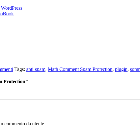
di WordPress
otoBook
mmenti
Tags:
anti-spam
,
Math Comment Spam Protection
,
plugin
,
som
 Protection”
 un commento da utente