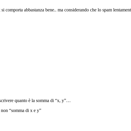
 si comporta abbastanza bene.. ma considerando che lo spam lentamente 
 scrivere quanto è la somma di “x, y”…
e non “somma di x e y”