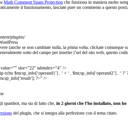
 su
Math Comment Spam Protection
che funziona in maniera molto sempl
praticamente il funzionamento, lasciate pure un commento a questo post)
ntent/plugins/
i WordPress
vere (anche se non cambiate nulla, la prima volta, clickate comunque 
neralmente sotto del campo per inserire l’url del sito web, questo cod
value=”” size=”22″ tabindex=”4″ />
echo $mcsp_info[‘operand1’] . ‘ + ‘ . $mcsp_info[‘operand2’] . ‘ ?’ 
sp_info[‘result’]; ?>” />
one
gli spambot, ma sta di fatto che,
in 2 giorni che l’ho installato, non 
ersione
del plugin, che si integra alla perfezione con il tema citato.