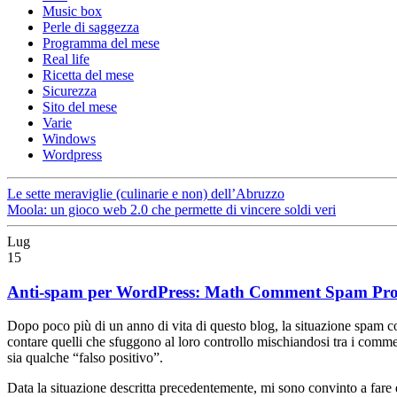
Music box
Perle di saggezza
Programma del mese
Real life
Ricetta del mese
Sicurezza
Sito del mese
Varie
Windows
Wordpress
Le sette meraviglie (culinarie e non) dell’Abruzzo
Moola: un gioco web 2.0 che permette di vincere soldi veri
Lug
15
Anti-spam per WordPress: Math Comment Spam Prot
Dopo poco più di un anno di vita di questo blog, la situazione spam 
contare quelli che sfuggono al loro controllo mischiandosi tra i comme
sia qualche “falso positivo”.
Data la situazione descritta precedentemente, mi sono convinto a fare qu