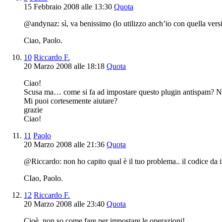
15 Febbraio 2008 alle 13:30
Quota
@andynaz: sì, va benissimo (lo utilizzo anch’io con quella vers
Ciao, Paolo.
10
Riccardo F.
20 Marzo 2008 alle 18:18
Quota
Ciao!
Scusa ma… come si fa ad impostare questo plugin antispam? Non
Mi puoi cortesemente aiutare?
grazie
Ciao!
11
Paolo
20 Marzo 2008 alle 21:36
Quota
@Riccardo: non ho capito qual è il tuo problema.. il codice da ins
CIao, Paolo.
12
Riccardo F.
20 Marzo 2008 alle 23:40
Quota
Cioè, non so come fare per impostare le operazioni!