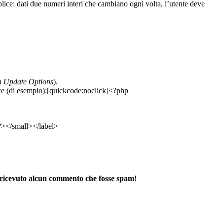
ice: dati due numeri interi che cambiano ogni volta, l’utente deve
.
su
Update Options
).
ice (di esempio):[quickcode:noclick]<?php
?></small></label>
ho ricevuto alcun commento che fosse spam
!