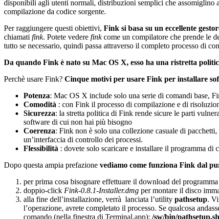
disponibili agli utenti normali, distribuzioni semplici che assomiglino
compilazione da codice sorgente.
Per raggiungere questi obiettivi,
Fink si basa su un eccellente gesto
chiamati
fink
. Potete vedere
fink
come un compilatore che prende le descr
tutto se necessario, quindi passa attraverso il completo processo di con
Da quando Fink è nato su Mac OS X, esso ha una ristretta politica 
Perchè usare Fink?
Cinque motivi per usare Fink per installare s
Potenza
: Mac OS X include solo una serie di comandi base, Fin
Comodità
: con Fink il processo di compilazione e di risoluz
Sicurezza
: la stretta politica di Fink rende sicure le parti vu
software di cui non hai più bisogno
Coerenza
: Fink non è solo una collezione casuale di pacchetti,
un’interfaccia di controllo dei processi.
Flessibilità
: dovete solo scaricare e installare il programma di
Dopo questa ampia prefazione
vediamo come funziona Fink dal punt
per prima cosa bisognare effettuare il download del programm
doppio-click
Fink-0.8.1-Installer.dmg
per montare il disco imma
alla fine dell’installazione, verrà lanciata l’utility
pathsetup
. V
l’operazione, avrete completato il processo. Se qualcosa andasse
comando (nella finestra di Terminal.app):
/sw/bin/pathsetup.s