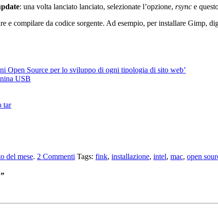
update
: una volta lanciato lanciato, selezionate l’opzione,
rsync
e questo
care e compilare da codice sorgente. Ad esempio, per installare Gimp, di
oni Open Source per lo sviluppo di ogni tipologia di sito web’
nnina USB
 tar
to del mese
.
2
Commenti
Tags:
fink
,
installazione
,
intel
,
mac
,
open sour
X”