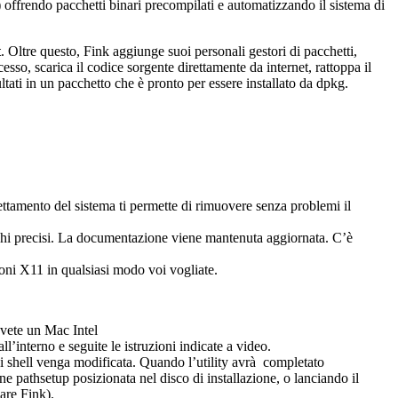
) offrendo pacchetti binari precompilati e automatizzando il sistema di
t
. Oltre questo, Fink aggiunge suoi personali gestori di pacchetti,
sso, scarica il codice sorgente direttamente da internet, rattoppa il
ltati in un pacchetto che è pronto per essere installato da dpkg.
hettamento del sistema ti permette di rimuovere senza problemi il
luoghi precisi. La documentazione viene mantenuta aggiornata. C’è
ioni X11 in qualsiasi modo voi vogliate.
vete un Mac Intel
all’interno e seguite le istruzioni indicate a video.
di shell venga modificata. Quando l’utility avrà completato
e pathsetup posizionata nel disco di installazione, o lanciando il
are Fink).