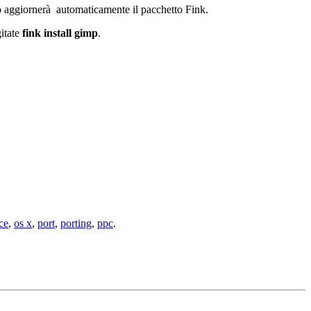
 aggiornerà automaticamente il pacchetto Fink.
gitate
fink install gimp
.
ce
,
os x
,
port
,
porting
,
ppc
.