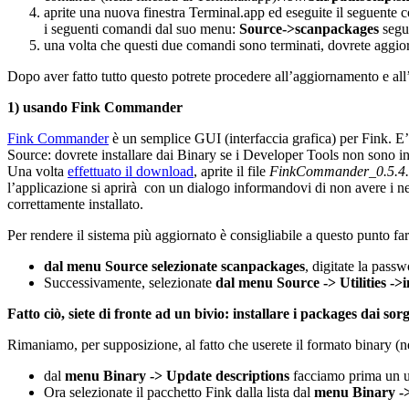
aprite una nuova finestra Terminal.app ed eseguite il seguente
i seguenti comandi dal suo menu:
Source->scanpackages
segu
una volta che questi due comandi sono terminati, dovrete aggiorn
Dopo aver fatto tutto questo potrete procedere all’aggiornamento e all’i
1) usando Fink Commander
Fink Commander
è un semplice GUI (interfaccia grafica) per Fink. E
Source: dovrete installare dai Binary se i Developer Tools non sono in
Una volta
effettuato il download
, aprite il file
FinkCommander_0.5.4
l’applicazione si aprirà con un dialogo informandovi di non avere i nece
correttamente installato.
Per rendere il sistema più aggiornato è consigliabile a questo punto far
dal menu Source selezionate scanpackages
, digitate la pass
Successivamente, selezionate
dal menu Source -> Utilities ->
Fatto ciò, siete di fronte ad un bivio: installare i packages dai sor
Rimaniamo, per supposizione, al fatto che userete il formato binary (ne
dal
menu Binary -> Update descriptions
facciamo prima un up
Ora selezionate il pacchetto Fink dalla lista dal
menu Binary ->