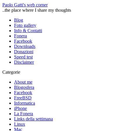
Paolo Gatti's web corner
..the place where I share my thoughts
Blog
Foto gallery
Info & Contatti
Fonera
Facebook
Downloads
Donazioni
Speed test
Disclaimer
Categorie
About me
Blogosfera
Facebook
FreeBSD
Informatica
iPhone
La Fonera
Links della settimana
Linux
Mac