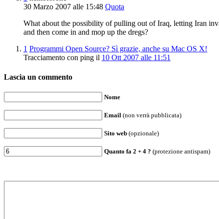
30 Marzo 2007 alle 15:48
Quota
What about the possibility of pulling out of Iraq, letting Iran i
and then come in and mop up the dregs?
1
Programmi Open Source? Sì grazie, anche su Mac OS X!
Tracciamento con ping il
10 Ott 2007 alle 11:51
Lascia un commento
Nome
Email
(non verrà pubblicata)
Sito web
(opzionale)
Quanto fa
2
+
4
?
(protezione antispam)