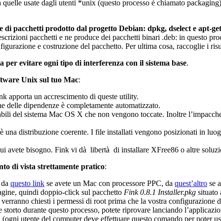
 a quelle usate dagli utenti *unix (questo processo è chiamato packaging
re di pacchetti prodotto dal progetto Debian: dpkg, dselect e apt-ge
izioni pacchetti e ne produce dei pacchetti binari .deb: in questo proce
figurazione e costruzione del pacchetto. Per ultima cosa, raccoglie i risu
per evitare ogni tipo di interferenza con il sistema base
.
oftware Unix sul tuo Mac
:
k apporta un accrescimento di queste utility.
ione delle dipendenze è completamente automatizzato.
lnerabili del sistema Mac OS X che non vengono toccate. Inoltre l’impacc
 è una distribuzione coerente. I file installati vengono posizionati in 
 cui avete bisogno. Fink vi dà libertà di installare XFree86 o altre soluz
o di vista strettamente pratico
:
a da
questo link
se avete un Mac con processore PPC, da
quest’altro
se a
gine, quindi doppio-click sul pacchetto
Fink 0.8.1 Installer.pkg
situato 
i verranno chiesti i permessi di root prima che la vostra configurazione 
 storto durante questo processo, potete riprovare lanciando l’applicazion
h
(ogni utente del computer deve effettuare questo comando per poter us