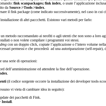
 comando:
fink scanpackages; fink index
, o usate l’applicazione incl
ito da
Source->Tools->index
.
are il fink package (come indicato successivamente), nel caso in cui ci s
nstallazione di altri paccchetti. Esistono vari metodi per farlo:
’ un metodo raccomandato ai neofiti o agli utenti che non sono a loro
stallati o non volete compilare i programmi voi stessi.
.dmg
con un doppio click, copiate l’applicazione o l’intero volume nella
ssari permessi e che procederà ad una autoriparazione (self-repair), date
e una serie di operazioni:
word dell’amministrazione ed attendete la fine dell’operazione.
index
.
genti
(il codice sorgente occorre la installazione dei developer tools-xco
ssuno vi vieta di cambiare idea in seguito):
date dei pacchetti di Fink.
 Install
.