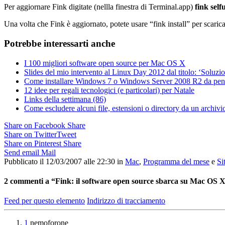
Per aggiornare Fink digitate (nellla finestra di Terminal.app)
fink self
Una volta che Fink è aggiornato, potete usare “fink install” per scari
Potrebbe interessarti anche
I 100 migliori software open source per Mac OS X
Slides del mio intervento al Linux Day 2012 dal titolo: ‘Soluzi
Come installare Windows 7 o Windows Server 2008 R2 da pe
12 idee per regali tecnologici (e particolari) per Natale
Links della settimana (86)
Come escludere alcuni file, estensioni o directory da un archivio
Share on Facebook
Share
Share on Twitter
Tweet
Share on Pinterest
Share
Send email
Mail
Pubblicato il 12/03/2007 alle 22:30
in
Mac
,
Programma del mese
e
Si
2
commenti a “Fink: il software open source sbarca su Mac OS 
Feed per questo elemento
Indirizzo di tracciamento
1
nemoforone